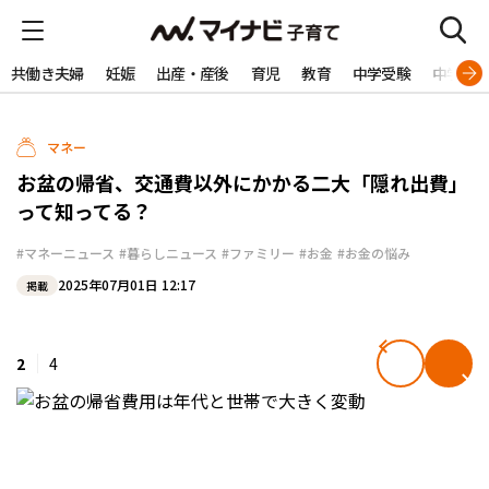
共働き夫婦
妊娠
出産・産後
育児
教育
中学受験
中学生
マネー
お盆の帰省、交通費以外にかかる二大「隠れ出費」
って知ってる？
#マネーニュース
#暮らしニュース
#ファミリー
#お金
#お金の悩み
2025年07月01日 12:17
掲載
2
4