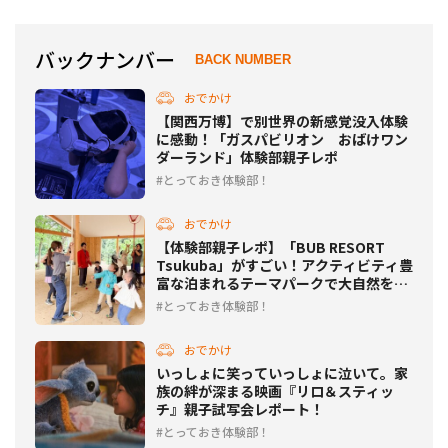
バックナンバー
BACK NUMBER
おでかけ
【関西万博】で別世界の新感覚没入体験
に感動！「ガスパビリオン おばけワン
ダーランド」体験部親子レポ
とっておき体験部！
おでかけ
【体験部親子レポ】「BUB RESORT
Tsukuba」がすごい！アクティビティ豊
富な泊まれるテーマパークで大自然を満
喫
とっておき体験部！
おでかけ
いっしょに笑っていっしょに泣いて。家
族の絆が深まる映画『リロ＆スティッ
チ』親子試写会レポート！
とっておき体験部！