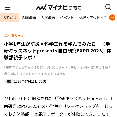
おでかけ
入園準備
入学準備
イベント
体験・アウトドア
旅
おでかけ
小学1年生が防災×科学工作を学んでみたら…【学
研キッズネットpresents 自由研究EXPO 2025】体
験部親子レポ！
#子育て
#とっておき体験部！
#体験レポート
#子どもの体験
#親子の体験
#
親子
#防災
#ファミリー
#イベント
#コラム
2025年07月11日 08:31
掲載
7月5日・6日に開催された「学研キッズネットpresents 自
由研究EXPO 2025」の小学生向けワークショップを、とっ
ておき体験部！ の親子レポーターが体験してきました！