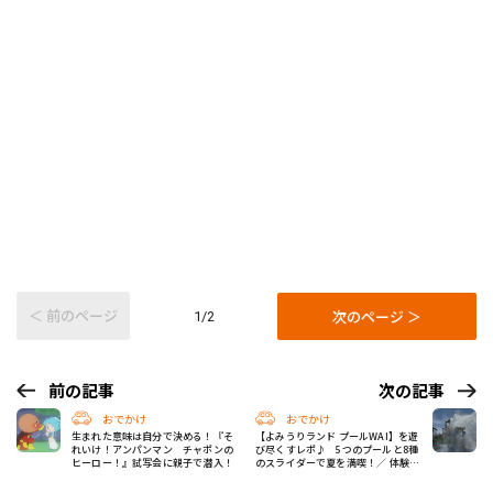
＜ 前のページ
次のページ ＞
1/2
前の記事
次の記事
おでかけ
おでかけ
生まれた意味は自分で決める！『そ
【よみうりランド プールWAI】を遊
れいけ！アンパンマン チャポンの
び尽くすレポ♪ 5つのプールと8種
ヒーロー！』試写会に親子で潜入！
のスライダーで夏を満喫！／ 体験部
親子レポ