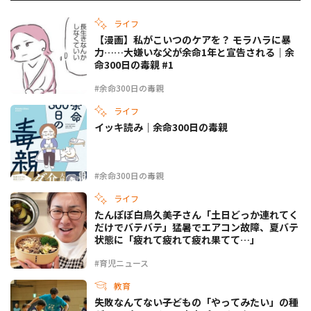
ライフ
【漫画】私がこいつのケアを？ モラハラに暴
力……大嫌いな父が余命1年と宣告される｜余
命300日の毒親 #1
#余命300日の毒親
ライフ
イッキ読み｜余命300日の毒親
#余命300日の毒親
ライフ
たんぽぽ白鳥久美子さん「土日どっか連れてく
だけでバテバテ」猛暑でエアコン故障、夏バテ
状態に「疲れて疲れて疲れ果てて…」
#育児ニュース
教育
失敗なんてない――子どもの「やってみたい」の種