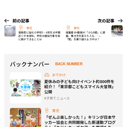
前の記事
次の記事
育児
育児
夜尿症に悩む小学校5・6年生の半数
保護者の4割弱が「小1の壁」に直
近くが未受診。学校の宿泊行事を前
面、働き方を変えた人も……。
に親ができることは
「壁」を乗り越えるカギは？
バックナンバー
BACK NUMBER
おでかけ
夏休みの子ども向けイベント約800件を
紹介！「東京都こどもスマイル大冒険」
公開
子育てニュース
育児
「ぜんぶ楽しかった！」キリンが日本サ
ッカー協会と共同開発した新運動プログ