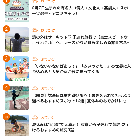
おでかけ
8月7日生まれの有名人（偉人・文化人・芸能人・スポ
ーツ選手・アニメキャラ）
おでかけ
窓の外はサーキット♡ 子連れ旅行で【富士スピードウ
ェイホテル】へ。レースがない日も楽しめる非日常ステ
イ（静岡・駿東郡）
おでかけ
「いないいないばあっ！」「みいつけた！」の世界に入
り込める！人気企画が秋に帰ってくる
おでかけ
【関東】猛暑日は室内遊び場へ！暑さを忘れてたっぷり
遊べるおすすめスポット14選 | 夏休みのおでかけにも
おでかけ
夏休みは“近場”で大満足！ 東京から子連れで気軽に行
けるおすすめの旅先3選