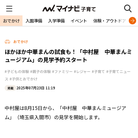
おでかけ
入園準備
入学準備
イベント
体験・アウトドア
旅
おでかけ
ほかほか中華まんの試食も！「中村屋 中華まんミ
ュージアム」の見学予約スタート
#子どもの体験
#親子の体験
#ファミリー
#レジャー
#子育て
#子育てニュー
ス
#子供とおでかけ
2025年07月23日 11:19
掲載
中村屋は8月15日から、「中村屋 中華まんミュージア
ム」（埼玉県入間市）の見学を開始します。