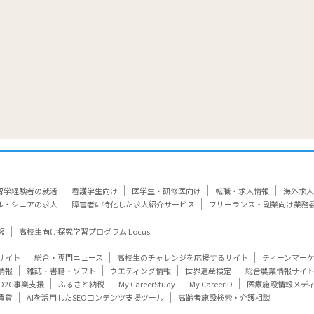
留学経験者の就活
看護学生向け
医学生・研修医向け
転職・求人情報
海外求人
ル・シニアの求人
障害者に特化した求人紹介サービス
フリーランス・副業向け業務
報
高校生向け探究学習プログラム Locus
サイト
総合・専門ニュース
高校生のチャレンジを応援するサイト
ティーンマー
情報
雑誌・書籍・ソフト
ウエディング情報
世界遺産検定
総合農業情報サイ
D2C事業支援
ふるさと納税
My CareerStudy
My CareerID
医療施設情報メデ
賃貸
AIを活用したSEOコンテンツ支援ツール
高齢者施設検索・介護相談