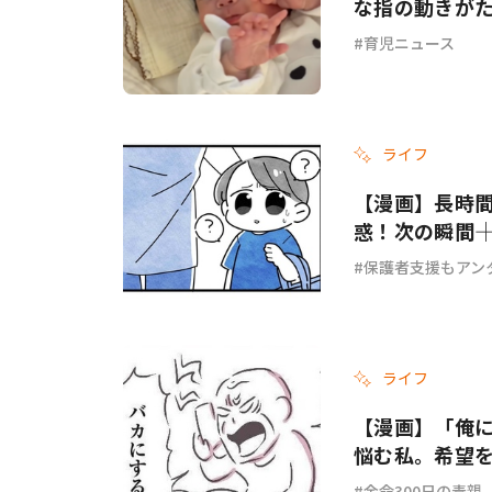
な指の動きが
育児ニュース
ライフ
【漫画】長時
惑！次の瞬間―
保護者支援もアン
ライフ
【漫画】「俺
悩む私。希望を
余命300日の毒親