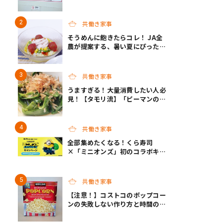
共働き家事
そうめんに飽きたらコレ！ JA全
農が提案する、暑い夏にぴったり
の「冷やしメシ」＆子どもが作れ
る「夏休みお留守番ランチ」各3
選
共働き家事
うますぎる！大量消費したい人必
見！【タモリ流】「ピーマンの焼
きびたし」
共働き家事
全部集めたくなる！くら寿司
×「ミニオンズ」初のコラボキャ
ンペーン開催！
共働き家事
【注意！】コストコのポップコー
ンの失敗しない作り方と時間のポ
イント