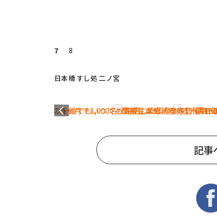
7
8
日本橋 すし処 二ノ宮
記事