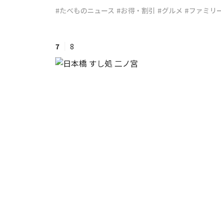
#たべものニュース
#お得・割引
#グルメ
#ファミリ
#ワンオペ育児
#コミックエッセイ
7
8
#渡邊大地の令和的ワーパパ道
#ベ