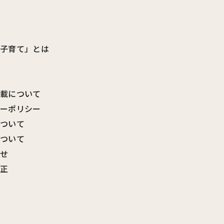
ビ子育て」とは
転載について
シーポリシー
について
について
わせ
訂正
覧