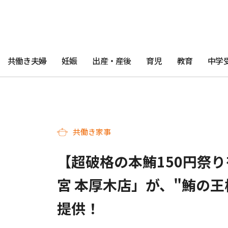
共働き夫婦
妊娠
出産・産後
育児
教育
中学
共働き家事
【超破格の本鮪150円祭り
宮 本厚木店」が、"鮪の王
提供！