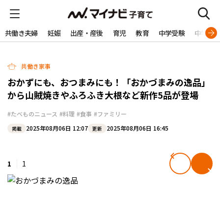
共働き夫婦
妊娠
出産・産後
育児
教育
中学受験
中学生
共働き家事
おかずにも、おつまみにも！「おかづまみの逸品」
から山賊焼きやふろふき大根など新作5品が登場
#たべものニュース
#料理
#食事
#ファミリー
2025年08月06日 12:07
2025年08月06日 16:45
掲載
更新
1
1