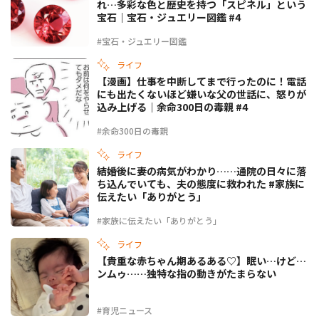
れ…多彩な色と歴史を持つ「スピネル」という
宝石｜宝石・ジュエリー図鑑 #4
#宝石・ジュエリー図鑑
ライフ
【漫画】仕事を中断してまで行ったのに！電話
にも出たくないほど嫌いな父の世話に、怒りが
込み上げる｜余命300日の毒親 #4
#余命300日の毒親
ライフ
結婚後に妻の病気がわかり……通院の日々に落
ち込んでいても、夫の態度に救われた #家族に
伝えたい「ありがとう」
#家族に伝えたい「ありがとう」
ライフ
【貴重な赤ちゃん期あるある♡】眠い…けど…
ンムゥ……独特な指の動きがたまらない
#育児ニュース