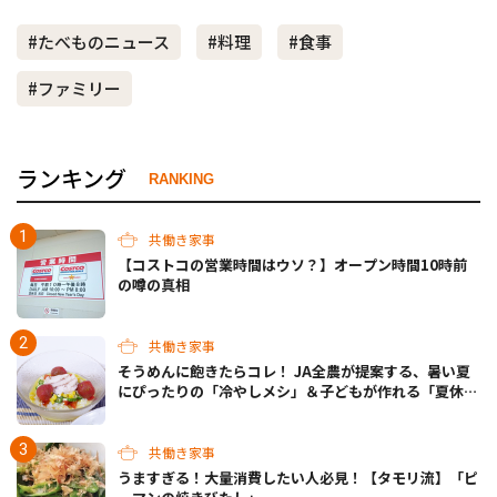
#たべものニュース
#料理
#食事
#ファミリー
ランキング
RANKING
共働き家事
【コストコの営業時間はウソ？】オープン時間10時前
の噂の真相
共働き家事
そうめんに飽きたらコレ！ JA全農が提案する、暑い夏
にぴったりの「冷やしメシ」＆子どもが作れる「夏休み
お留守番ランチ」各3選
共働き家事
うますぎる！大量消費したい人必見！【タモリ流】「ピ