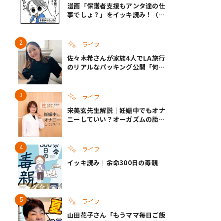
漫画「保護者支援もアンタ達の仕
事でしょ？」をイッキ読み！（右
タップ＞で読める！）
ライフ
佐々木希さんが家族4人でLA旅行
のリアルなパッキング公開「何が
あるかわからないから、人生」い
ざというときの備えも
ライフ
宋美玄先生解説｜妊娠中でもオナ
ニーしていい？オーガズムの胎児
への影響と3つの注意点
ライフ
イッキ読み｜余命300日の毒親
ライフ
山田花子さん「もうママ毎日ご飯