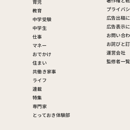
著作権と
育児
プライバ
教育
広告出稿
中学受験
広告表示
中学生
お問い合
仕事
お詫びと
マネー
運営会社
おでかけ
監修者一
住まい
共働き家事
ライフ
連載
特集
専門家
とっておき体験部