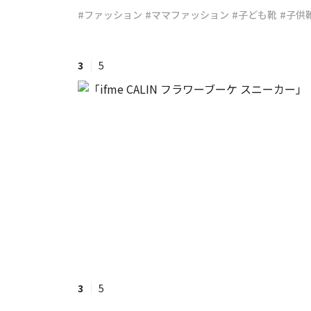
#ファッション
#ママファッション
#子ども靴
#子供
#ワンオペ育児
#コミックエッセイ
3
5
#渡邊大地の令和的ワーパパ道
#ベ
3
5