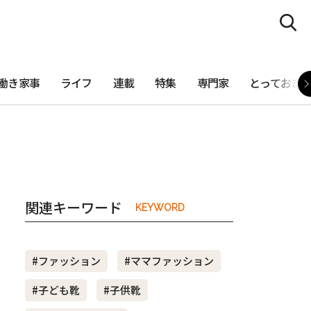
働き家事
ライフ
連載
特集
専門家
とっておき
関連キーワード
KEYWORD
#ファッション
#ママファッション
#子ども靴
#子供靴