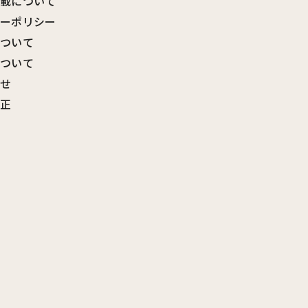
転載について
シーポリシー
について
について
わせ
訂正
覧