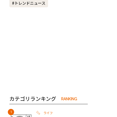
#トレンドニュース
き夫婦
#産休
#育休
カテゴリランキング
RANKING
ライフ