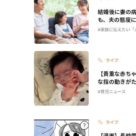
結婚後に妻の
も、夫の態度に
家族に伝えたい「
ライフ
【貴重な赤ち
な指の動きが
育児ニュース
ライフ
【漫画】長時