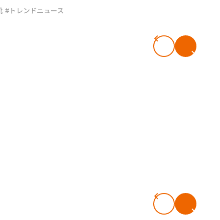
靴
#トレンドニュース
#共働き夫婦のセブンルール
#共働
ビーニュース
#マタニティニュース