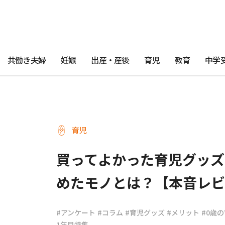
共働き夫婦
妊娠
出産・産後
育児
教育
中学
育児
買ってよかった育児グッズ
めたモノとは？【本音レビ
#アンケート
#コラム
#育児グッズ
#メリット
#0歳
1年目特集