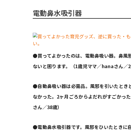
電動鼻水吸引器
●買ってよかったのは、電動鼻吸い器。鼻風
ないと困ります。（1歳児ママ／hanaさん／2
●自動鼻吸い器は必需品。風邪を引いたとき
なかった。2ヶ月ごろからよだれがすごかっ
さん／38歳）
●電動鼻水吸引器です。風邪をひいたときに