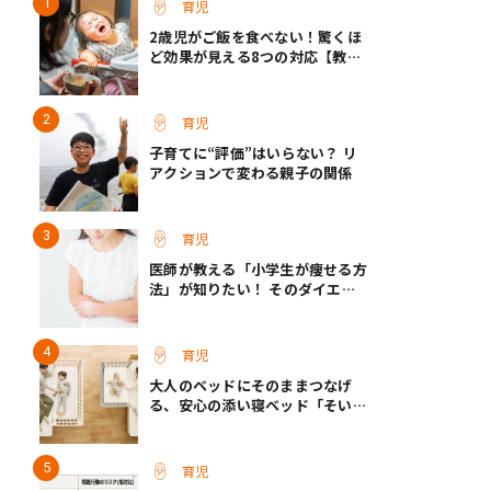
育児
2歳児がご飯を食べない！驚くほ
ど効果が見える8つの対応【教え
て保育士さん】
育児
子育てに“評価”はいらない？ リ
アクションで変わる親子の関係
育児
医師が教える「小学生が痩せる方
法」が知りたい！ そのダイエッ
ト方法は逆効果!?
育児
大人のベッドにそのままつなげ
る、安心の添い寝ベッド「そいね
ーるADプラス」登場
育児