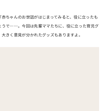
#共働き夫婦のセブンルール
#共働
ざ赤ちゃんのお世話がはじまってみると、役に立ったも
ようで……。今回は先輩ママたちに、役に立った育児グ
。大きく意見が分かれたグッズもありますよ。
ビーニュース
#マタニティニュース