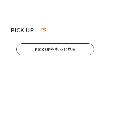
き夫婦
#産休
#育休
PICK UP
-PR-
PICK UPをもっと見る