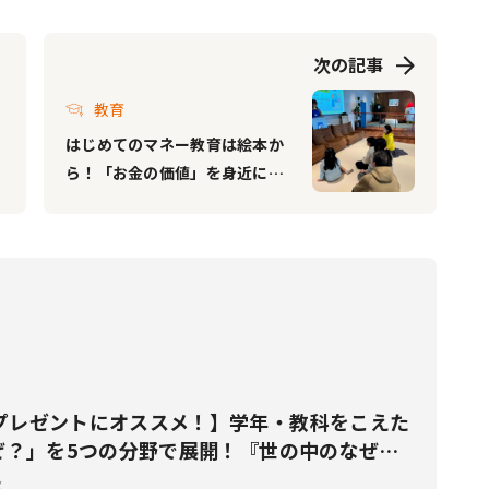
次の記事
教育
はじめてのマネー教育は絵本か
ら！「お金の価値」を身近に感
じられる体験型ワークショップ
を開催
プレゼントにオススメ！】学年・教科をこえた
なぜ？」を5つの分野で展開！『世の中のなぜ？
売
ス