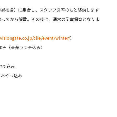
内6校舎）に集合し、スタッフ引率のもと移動します
戻ってから解散。その後は、通常の学童保育となりま
/visiongate.co.jp/clie/event/winter/
）
00円（豪華ランチ込み）
べて込み
）／おやつ込み