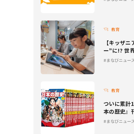
教育
【キッザニ
ー”に!? 
催
まなびニュー
教育
ついに累計1
本の歴史』
内容をアッ
まなびニュー