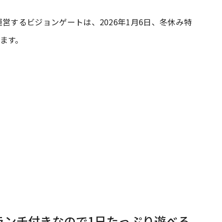
を運営するビジョンゲートは、2026年1月6日、冬休み特
#共働き夫婦のセブンルール
#共働
します。
ビーニュース
#マタニティニュース
華ランチ付きなので1日たっぷり遊べる