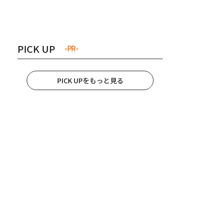
き夫婦
#産休
#育休
PICK UP
-PR-
PICK UPをもっと見る