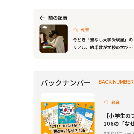
前の記事
教育
今どき「塾なし大学受験層」の
リアル、約半数が学校の学びを
受験対策として重視。合格した
大学・学部は？
バックナンバー
BACK NUMBER
教育
【小学生の
106の「
新事典』発
まなびニュー