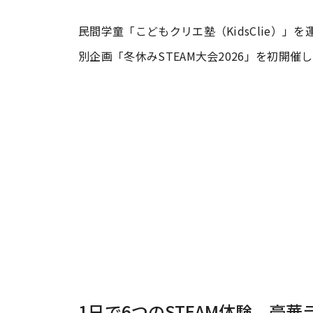
民間学童「こどもクリエ塾（KidsClie）」
#ワンオペ育児
#コミックエッセイ
別企画「冬休みSTEAM大会2026」を初開催
#渡邊大地の令和的ワーパパ道
#ベ
1日で6つのSTEAM体験。豪