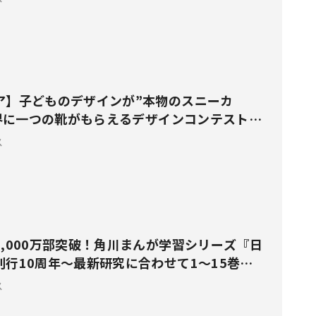
ア】子どものデザインが”本物のスニーカ
世界に一つの靴がもらえるデザインコンテスト開
ス
,000万部突破！角川まんが学習シリーズ『日
刊行10周年〜最新研究に合わせて1〜15巻の
プデート
ス