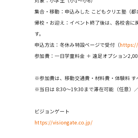
対象：小学生（小1～小6）
集合・移動：申込みした こどもクリエ塾（都
帰校・お迎え：イベント終了後は、各校舎に
す。
申込方法：冬休み特設ページで受付（
https:/
参加費：一日学童料金 ＋ 遠足オプション2,0
※参加費は、移動交通費・材料費・体験料 す
※当日は 8:30～19:30まで滞在可能（任意
ビジョンゲート
https://visiongate.co.jp/