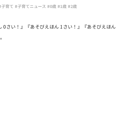
#子育て
#子育てニュース
#0歳
#1歳
#2歳
#共働き夫婦のセブンルール
#共働
ほん 0さい！』『あそびえほん 1さい！』『あそびえほん
た。
ビーニュース
#マタニティニュース