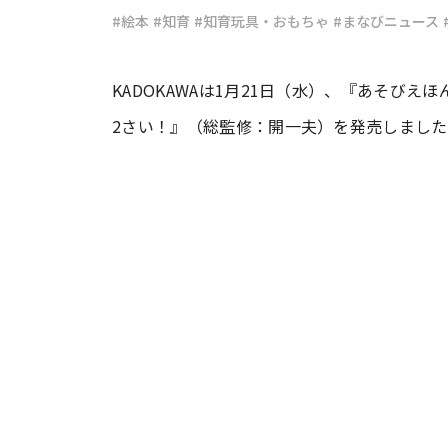
#絵本
#知育
#知育玩具・おもちゃ
#まなびニュース
#ワンオペ育児
#コミックエッセイ
KADOKAWAは1月21日（水）、『あそびえ
2さい！』（総監修：開一夫）を発売しまし
#渡邊大地の令和的ワーパパ道
#ベ