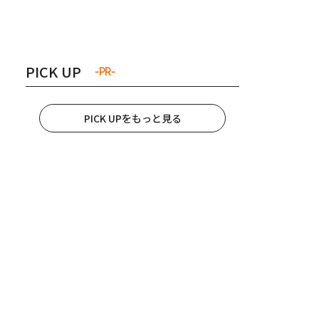
き夫婦
#産休
#育休
PICK UP
-PR-
PICK UPをもっと見る