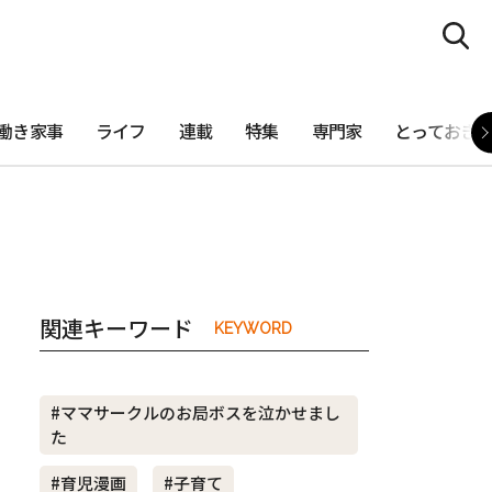
働き家事
ライフ
連載
特集
専門家
とっておき
関連キーワード
KEYWORD
#ママサークルのお局ボスを泣かせまし
た
#育児漫画
#子育て