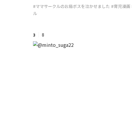
#ママサークルのお局ボスを泣かせました
#育児漫画
ル
#ワンオペ育児
#コミックエッセイ
3
8
#渡邊大地の令和的ワーパパ道
#ベ