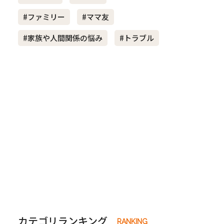
#ファミリー
#ママ友
き夫婦
#産休
#育休
#家族や人間関係の悩み
#トラブル
カテゴリランキング
RANKING