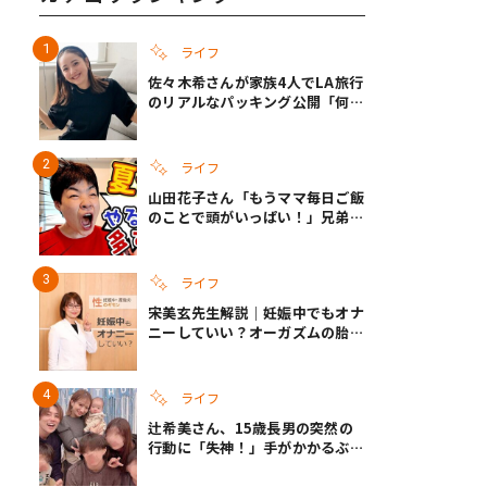
ライフ
佐々木希さんが家族4人でLA旅行
のリアルなパッキング公開「何が
あるかわからないから、人生」い
ざというときの備えも
ライフ
山田花子さん「もうママ毎日ご飯
のことで頭がいっぱい！」兄弟夏
休みのリアルな生活に共感しかな
い
ライフ
宋美玄先生解説｜妊娠中でもオナ
ニーしていい？オーガズムの胎児
への影響と3つの注意点
ライフ
辻希美さん、15歳長男の突然の
行動に「失神！」手がかかるぶん
彼女ができたら「嫌ですね」と断
言