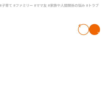
#子育て
#ファミリー
#ママ友
#家族や人間関係の悩み
#トラブ
#共働き夫婦のセブンルール
#共働
ビーニュース
#マタニティニュース