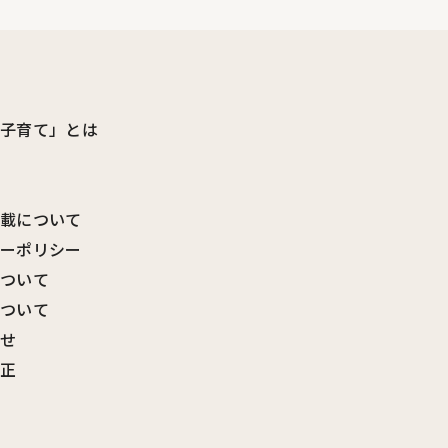
ビ子育て」とは
転載について
シーポリシー
について
について
わせ
訂正
覧