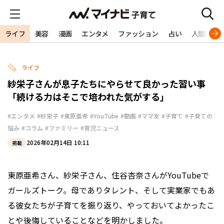
ライフ
美容
漫画
エンタメ
ファッション
占い
人間関係
ライフ
紗栄子さんが息子たちにやらせて良かった習い事
「続ける力はそこで培われた気がする」
#エンタメ
#紗栄子
#東原亜希
#YouTube
#動画
#ママ友
#子育て
#子育ての
悩み
#コラム
#ファミリー
#育児ニュース
2026年02月14日 10:11
掲載
東原亜希さん、紗栄子さん、住谷杏奈さんがYouTubeで
ガールズトーク。母でありタレント、そして実業家でもあ
る彼女たちが子育てを振り返り、やっておいてよかったこ
とや後悔していることなどを明かしました。