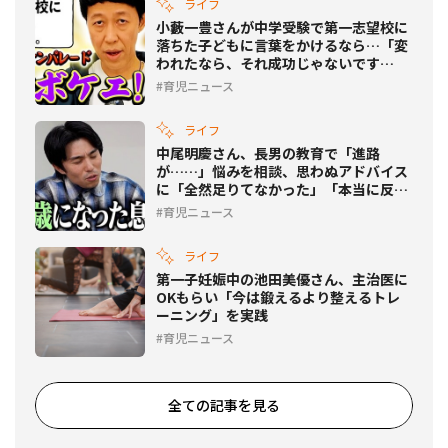
ライフ
小藪一豊さんが中学受験で第一志望校に
落ちた子どもに言葉をかけるなら…「変
われたなら、それ成功じゃないです
か？」
育児ニュース
ライフ
中尾明慶さん、長男の教育で「進路
が……」悩みを相談、思わぬアドバイス
に「全然足りてなかった」「本当に反
省」
育児ニュース
ライフ
第一子妊娠中の池田美優さん、主治医に
OKもらい「今は鍛えるより整えるトレ
ーニング」を実践
育児ニュース
全ての記事を見る