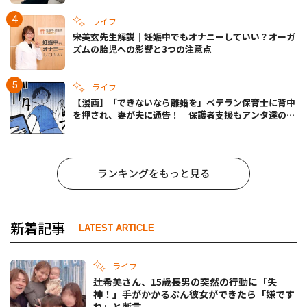
ライフ
宋美玄先生解説｜妊娠中でもオナニーしていい？オーガ
ズムの胎児への影響と3つの注意点
ライフ
【漫画】「できないなら離婚を」ベテラン保育士に背中
を押され、妻が夫に通告！｜保護者支援もアンタ達の仕
事でしょ？ #65
ランキングをもっと見る
新着記事
LATEST ARTICLE
ライフ
辻希美さん、15歳長男の突然の行動に「失
神！」手がかかるぶん彼女ができたら「嫌です
ね」と断言