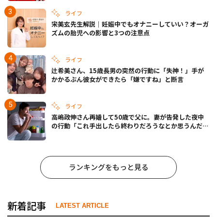
ライフ
宋美玄先生解説｜妊娠中でもオナニーしていい？オーガ
ズムの胎児への影響と3つの注意点
ライフ
辻希美さん、15歳長男の突然の行動に「失神！」手が
かかるぶん彼女ができたら「嫌ですね」と断言
ライフ
高嶋政伸さん再婚して50歳で父に。妻が告発した夜中
の行動「これ手出したら終わりだろうなとか思うんだけ
ども……」
ランキングをもっと見る
新着記事
LATEST ARTICLE