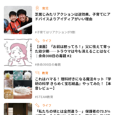
育児
芝居じみたリアクションは逆効果。子育てにア
ドバイスよりアイディアがいい理由
#子育てはリアクションが9割
ライフ
【漫画】「お前は黙ってろ！」父に怯えて育っ
た幼少期……トラウマは今も消えることはなく
｜余命300日の毒親 #2
#余命300日の毒親
教育
これはハマる！ 理科好きになる魔法キット『学
研の科学 きらめく宝石結晶』やってみた！【本
音レビュー】
#STEAM教育
ライフ
「私たちの頃とは全然違う…」保護者の73.5%