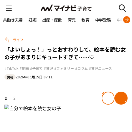
共働き夫婦
妊娠
出産・産後
育児
教育
中学受験
中学生
ライフ
「よいしょっ！」っとおすわりして、絵本を読む女
の子があまりにキュートすぎて……♡
#TikTok
#動画
#子育て
#育児
#ファミリー
#コラム
#育児ニュース
2026年03月15日 07:11
掲載
2
2