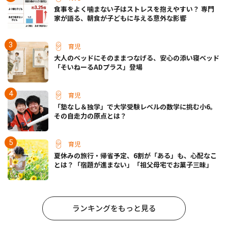
食事をよく噛まない子はストレスを抱えやすい？ 専門
家が語る、朝食が子どもに与える意外な影響
育児
大人のベッドにそのままつなげる、安心の添い寝ベッド
「そいねーるADプラス」登場
育児
「塾なし＆独学」で大学受験レベルの数学に挑む小6。
その自走力の原点とは？
育児
夏休みの旅行・帰省予定、6割が「ある」も、心配なこ
とは？「宿題が進まない」「祖父母宅でお菓子三昧」
ランキングをもっと見る