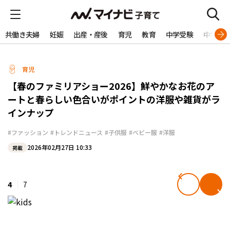
共働き夫婦
妊娠
出産・産後
育児
教育
中学受験
中学生
育児
【春のファミリアショー2026】鮮やかなお花のア
ートと春らしい色合いがポイントの洋服や雑貨がラ
インナップ
#ファッション
#トレンドニュース
#子供服
#ベビー服
#洋服
2026年02月27日 10:33
掲載
4
7