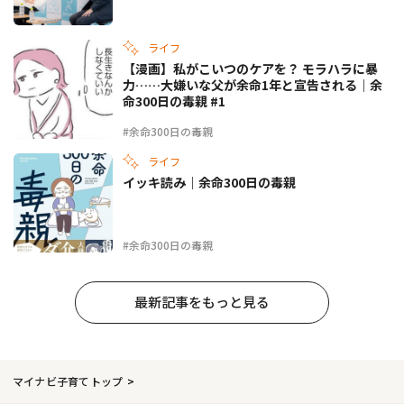
ライフ
【漫画】私がこいつのケアを？ モラハラに暴
力……大嫌いな父が余命1年と宣告される｜余
命300日の毒親 #1
#余命300日の毒親
ライフ
イッキ読み｜余命300日の毒親
#余命300日の毒親
最新記事をもっと見る
マイナビ子育てトップ