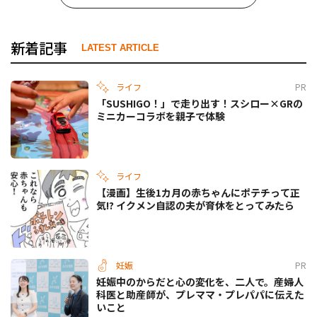
新着記事
LATEST ARTICLE
ライフ
PR
「SUSHIGO！」で走り出す！スシロー×GRの
ミニカーコラボを親子で体験
ライフ
【漫画】生後1カ月の赤ちゃんにポテチって正
気!? イクメン自認の夫が育休をとってみたら
妊娠
PR
妊娠中のからだと心の変化を、二人で。産婦人
科医と助産師が、プレママ・プレパパに伝えた
いこと