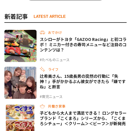
新着記事
LATEST ARTICLE
おでかけ
スシローがトヨタ「GAZOO Racing」と初コラ
ボ！ ミニカー付きの寿司メニューなど注目のコ
ンテンツは？
#たべものニュース
ライフ
辻希美さん、15歳長男の突然の行動に「失
神！」手がかかるぶん彼女ができたら「嫌です
ね」と断言
#育児ニュース
共働き家事
子どもから大人まで満足できる！ ロングセラー
ブランド「こくまろ」シリーズから、「こくま
ろシチュー」＜クリーム＞＜ビーフ＞が新発売