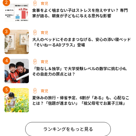
育児
食事をよく噛まない子はストレスを抱えやすい？ 専門
家が語る、朝食が子どもに与える意外な影響
育児
大人のベッドにそのままつなげる、安心の添い寝ベッド
「そいねーるADプラス」登場
育児
「塾なし＆独学」で大学受験レベルの数学に挑む小6。
その自走力の原点とは？
育児
夏休みの旅行・帰省予定、6割が「ある」も、心配なこ
とは？「宿題が進まない」「祖父母宅でお菓子三昧」
ランキングをもっと見る