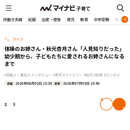
共働き夫婦
妊娠
出産・産後
育児
教育
中学受験
中学生
ライフ
体操のお姉さん・秋元杏月さん「人見知りだった」
幼少期から、子どもたちに愛されるお姉さんになる
まで
#芸能人・著名人インタビュー
#育児
#ファミリー
#幼児
#知育
#エンタメ
2026年06月02日 10:39
2026年07月03日 10:40
掲載
更新
2
8