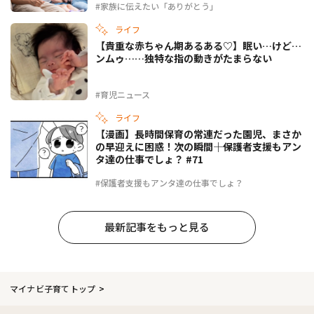
#家族に伝えたい「ありがとう」
ライフ
【貴重な赤ちゃん期あるある♡】眠い…けど…
ンムゥ……独特な指の動きがたまらない
#育児ニュース
ライフ
【漫画】長時間保育の常連だった園児、まさか
の早迎えに困惑！次の瞬間――｜保護者支援もアン
タ達の仕事でしょ？ #71
#保護者支援もアンタ達の仕事でしょ？
最新記事をもっと見る
マイナビ子育てトップ