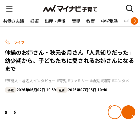
共働き夫婦
妊娠
出産・産後
育児
教育
中学受験
中学生
ライフ
体操のお姉さん・秋元杏月さん「人見知りだった」
幼少期から、子どもたちに愛されるお姉さんになる
まで
#芸能人・著名人インタビュー
#育児
#ファミリー
#幼児
#知育
#エンタメ
2026年06月02日 10:39
2026年07月03日 10:40
掲載
更新
8
8