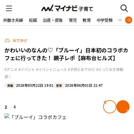
共働き夫婦
妊娠
出産・産後
育児
教育
中学受験
中学生
おでかけ
かわいいのなんの♡「ブルーイ」日本初のコラボカ
フェに行ってきた！ 親子レポ【麻布台ヒルズ】
#アニメ
#イベント
#イベントニュース
#子供とおでかけ
#とっておき体験
部！
2026年05月22日 19:01
2026年06月01日 21:47
掲載
更新
2
4