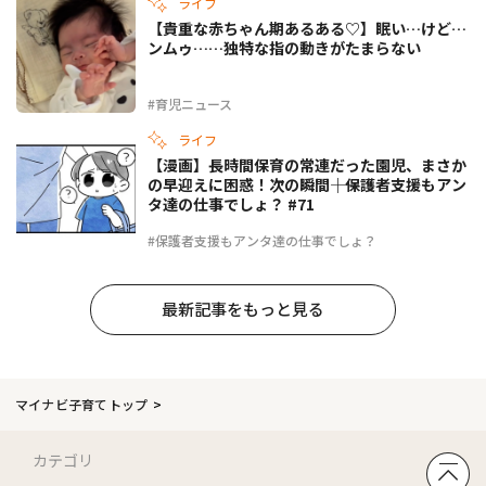
ライフ
【貴重な赤ちゃん期あるある♡】眠い…けど…
ンムゥ……独特な指の動きがたまらない
#育児ニュース
ライフ
【漫画】長時間保育の常連だった園児、まさか
の早迎えに困惑！次の瞬間――｜保護者支援もアン
タ達の仕事でしょ？ #71
#保護者支援もアンタ達の仕事でしょ？
最新記事をもっと見る
マイナビ子育てトップ
カテゴリ