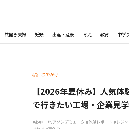
共働き夫婦
妊娠
出産・産後
育児
教育
中学
おでかけ
【2026年夏休み】人気体
で行きたい工場・企業見学
#あゆーや/アソンデミエータ
#体験レポート
#レジャ
でかけ
#夏休み