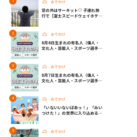
おでかけ
窓の外はサーキット♡ 子連れ旅
行で【富士スピードウェイホテ
ル】へ。レースがない日も楽しめ
る非日常ステイ（静岡・駿東郡）
おでかけ
8月6日生まれの有名人（偉人・
文化人・芸能人・スポーツ選手・
アニメキャラ）
おでかけ
8月7日生まれの有名人（偉人・
文化人・芸能人・スポーツ選手・
アニメキャラ）
おでかけ
「いないいないばあっ！」「みい
つけた！」の世界に入り込める！
人気企画が秋に帰ってくる
おでかけ