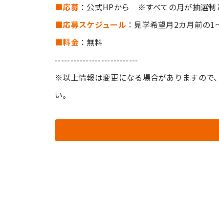
■応募
：公式HPから ※すべての月が抽選制
■応募スケジュール
：見学希望月2カ月前の1～
■料⾦
：無料
---------------------------
※以上情報は変更になる場合がありますので
い。