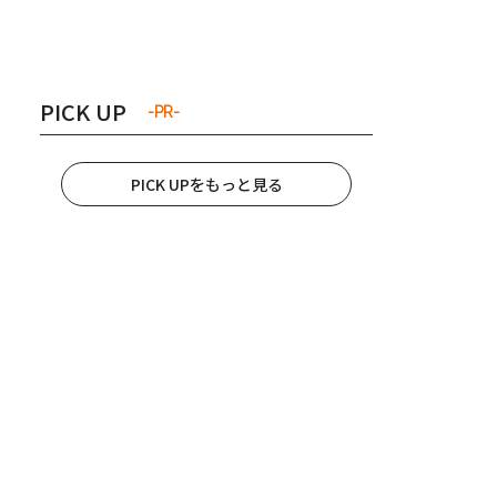
き夫婦
#産休
#育休
PICK UP
-PR-
PICK UPをもっと見る