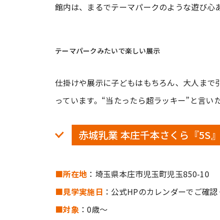
館内は、まるでテーマパークのような遊び心
テーマパークみたいで楽しい展示
仕掛けや展示に子どもはもちろん、大人まで
っています。“当たったら超ラッキー”と言い
赤城乳業 本庄千本さくら『5S』
■所在地
：埼玉県本庄市児玉町児玉850-10
■見学実施日
：公式HPのカレンダーでご確認
■対象
：0歳～