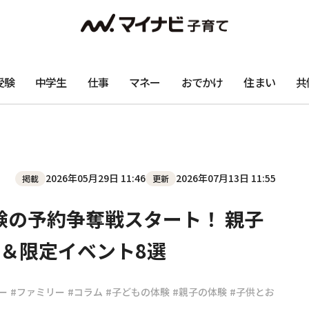
受験
中学生
仕事
マネー
おでかけ
住まい
共
2026年05月29日 11:46
2026年07月13日 11:55
掲載
更新
験の予約争奪戦スタート！ 親子
＆限定イベント8選
ー
#ファミリー
#コラム
#子どもの体験
#親子の体験
#子供とお