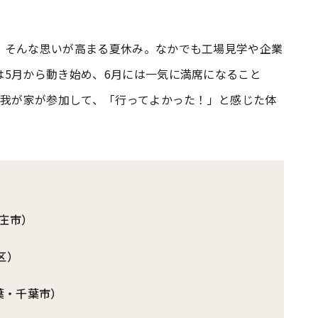
#共働き夫婦のセブンルール
#共働
。そんな思いが高まる夏休み。なかでも工場見学や企業
は5月から動き始め、6月には一気に満席になること
。我が家が参加して、「行ってよかった！」と感じた体
ビーニュース
#マタニティニュース
本庄市）
区）
千葉・千葉市）