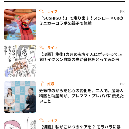
ライフ
PR
「SUSHIGO！」で走り出す！スシロー×GRの
ミニカーコラボを親子で体験
ライフ
【漫画】生後1カ月の赤ちゃんにポテチって正
気!? イクメン自認の夫が育休をとってみたら
妊娠
PR
妊娠中のからだと心の変化を、二人で。産婦人
科医と助産師が、プレママ・プレパパに伝えた
いこと
ライフ
【漫画】私がこいつのケアを？ モラハラに暴