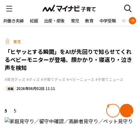
共働き夫婦
妊娠
出産・産後
育児
教育
中学受験
中学生
育児
「ヒヤッとする瞬間」をAIが先回りで知らせてくれ
るベビーモニターが登場。顔かかり・寝返り・泣き
声を検知
#育児グッズ
#グッズ
#子育てグッズ
#ベビーニュース
#子育てニュース
2026年06月02日 11:11
掲載
5
5