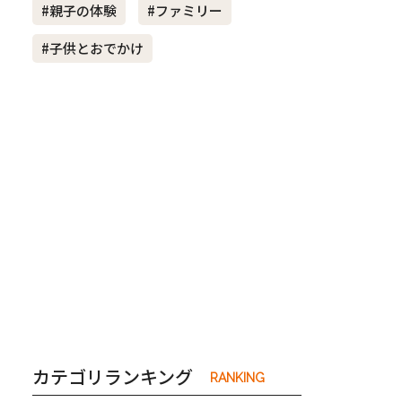
#親子の体験
#ファミリー
#子供とおでかけ
き夫婦
#産休
#育休
カテゴリランキング
RANKING