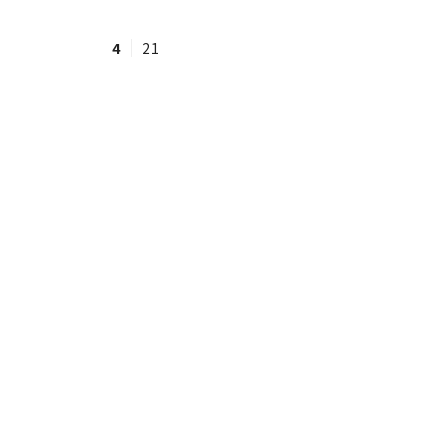
4
21
#ワンオペ育児
#コミックエッセイ
#渡邊大地の令和的ワーパパ道
#ベ