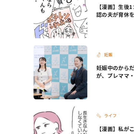
【漫画】生後1
認の夫が育休
妊娠
妊娠中のから
が、プレママ
ライフ
【漫画】私がこ