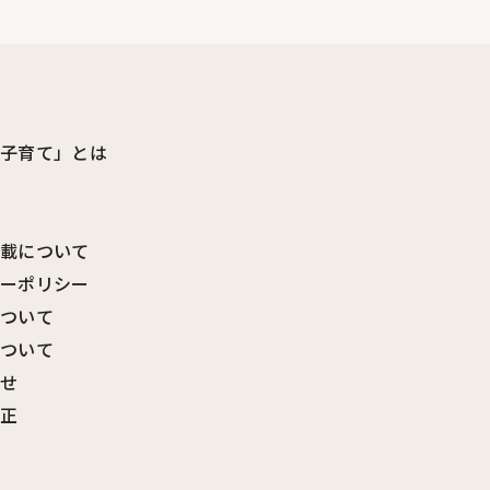
ビ子育て」とは
転載について
シーポリシー
について
について
わせ
訂正
覧