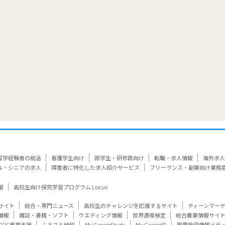
留学経験者の就活
看護学生向け
医学生・研修医向け
転職・求人情報
海外求人
ル・シニアの求人
障害者に特化した求人紹介サービス
フリーランス・副業向け業務
報
高校生向け探究学習プログラム Locus
サイト
総合・専門ニュース
高校生のチャレンジを応援するサイト
ティーンマー
情報
雑誌・書籍・ソフト
ウエディング情報
世界遺産検定
総合農業情報サイ
D2C事業支援
ふるさと納税
My CareerStudy
My CareerID
医療施設情報メデ