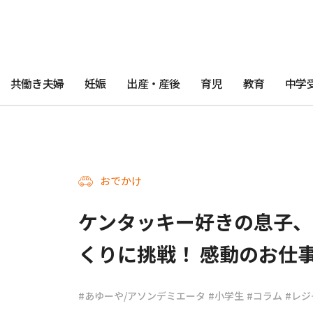
共働き夫婦
妊娠
出産・産後
育児
教育
中学
おでかけ
ケンタッキー好きの息子、
くりに挑戦！ 感動のお仕
#あゆーや/アソンデミエータ
#小学生
#コラム
#レジ