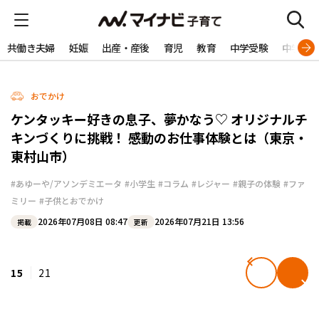
共働き夫婦
妊娠
出産・産後
育児
教育
中学受験
中学生
おでかけ
ケンタッキー好きの息子、夢かなう♡ オリジナルチ
キンづくりに挑戦！ 感動のお仕事体験とは（東京・
東村山市）
#あゆーや/アソンデミエータ
#小学生
#コラム
#レジャー
#親子の体験
#ファ
ミリー
#子供とおでかけ
2026年07月08日 08:47
2026年07月21日 13:56
掲載
更新
15
21