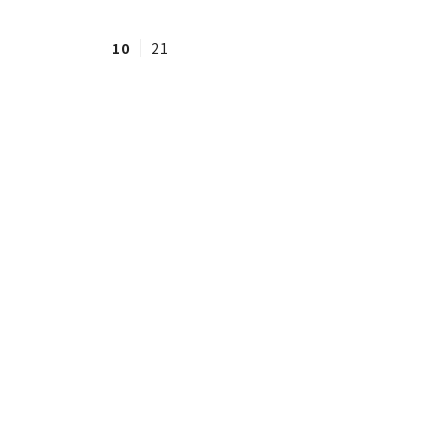
10
21
#ワンオペ育児
#コミックエッセイ
#渡邊大地の令和的ワーパパ道
#ベ