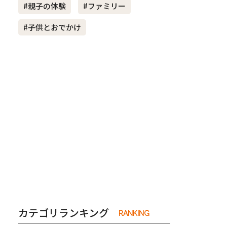
#親子の体験
#ファミリー
#子供とおでかけ
き夫婦
#産休
#育休
カテゴリランキング
RANKING