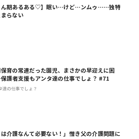
ゃん期あるある♡】眠い…けど…ンムゥ……独特
たまらない
間保育の常連だった園児、まさかの早迎えに困
―｜保護者支援もアンタ達の仕事でしょ？ #71
タ達の仕事でしょ？
には介護なんて必要ない！」憎き父の介護問題に