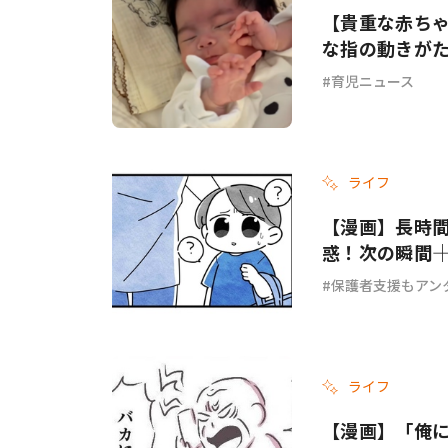
【貴重な赤ち
な指の動きが
育児ニュース
ライフ
【漫画】長時
惑！次の瞬間―
保護者支援もアン
ライフ
【漫画】「俺