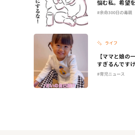
悩む私。希望を
余命300日の毒親
ライフ
【ママと娘の
すぎるんです
育児ニュース