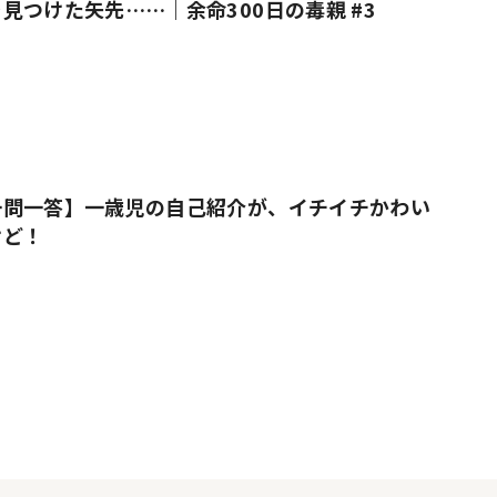
見つけた矢先……｜余命300日の毒親 #3
一問一答】一歳児の自己紹介が、イチイチかわい
けど！