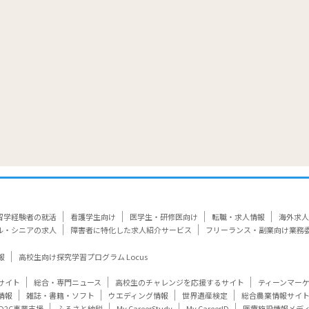
留学経験者の就活
看護学生向け
医学生・研修医向け
転職・求人情報
海外求人
ル・シニアの求人
障害者に特化した求人紹介サービス
フリーランス・副業向け業務
報
高校生向け探究学習プログラム Locus
サイト
総合・専門ニュース
高校生のチャレンジを応援するサイト
ティーンマー
情報
雑誌・書籍・ソフト
ウエディング情報
世界遺産検定
総合農業情報サイ
D2C事業支援
ふるさと納税
My CareerStudy
My CareerID
医療施設情報メデ