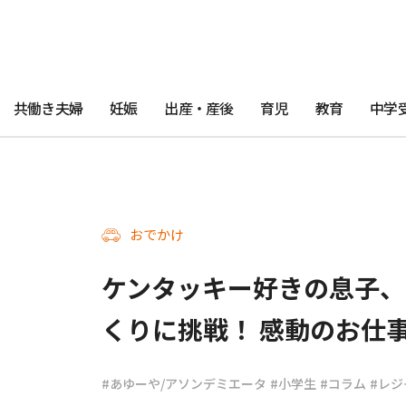
共働き夫婦
妊娠
出産・産後
育児
教育
中学
おでかけ
ケンタッキー好きの息子、
くりに挑戦！ 感動のお仕
#あゆーや/アソンデミエータ
#小学生
#コラム
#レジ