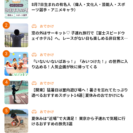
8月7日生まれの有名人（偉人・文化人・芸能人・スポ
ーツ選手・アニメキャラ）
おでかけ
窓の外はサーキット♡ 子連れ旅行で【富士スピードウ
ェイホテル】へ。レースがない日も楽しめる非日常ステ
イ（静岡・駿東郡）
おでかけ
「いないいないばあっ！」「みいつけた！」の世界に入
り込める！人気企画が秋に帰ってくる
おでかけ
【関東】猛暑日は室内遊び場へ！暑さを忘れてたっぷり
遊べるおすすめスポット14選 | 夏休みのおでかけにも
おでかけ
夏休みは“近場”で大満足！ 東京から子連れで気軽に行
けるおすすめの旅先3選