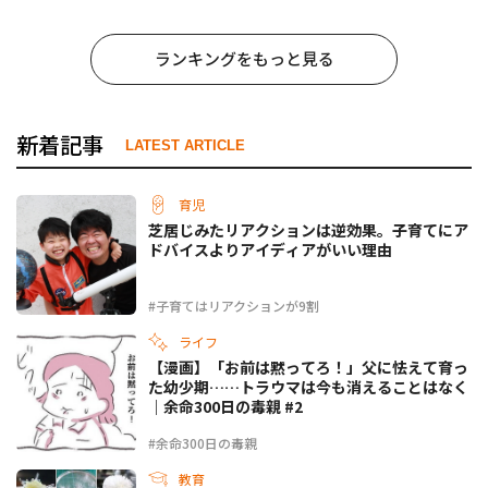
ランキングをもっと見る
新着記事
LATEST ARTICLE
育児
芝居じみたリアクションは逆効果。子育てにア
ドバイスよりアイディアがいい理由
#子育てはリアクションが9割
ライフ
【漫画】「お前は黙ってろ！」父に怯えて育っ
た幼少期……トラウマは今も消えることはなく
｜余命300日の毒親 #2
#余命300日の毒親
教育