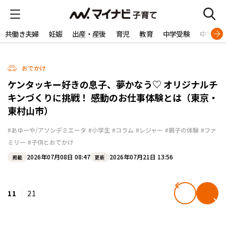
共働き夫婦
妊娠
出産・産後
育児
教育
中学受験
中学生
おでかけ
ケンタッキー好きの息子、夢かなう♡ オリジナルチ
キンづくりに挑戦！ 感動のお仕事体験とは（東京・
東村山市）
#あゆーや/アソンデミエータ
#小学生
#コラム
#レジャー
#親子の体験
#ファ
ミリー
#子供とおでかけ
2026年07月08日 08:47
2026年07月21日 13:56
掲載
更新
11
21