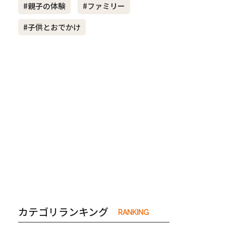
#親子の体験
#ファミリー
#子供とおでかけ
き夫婦
#産休
#育休
カテゴリランキング
RANKING