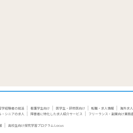
覧
留学経験者の就活
看護学生向け
医学生・研修医向け
転職・求人情報
海外求人
ル・シニアの求人
障害者に特化した求人紹介サービス
フリーランス・副業向け業務
報
高校生向け探究学習プログラム Locus