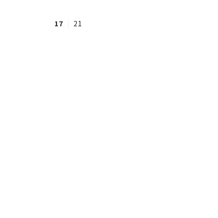
17
21
#ワンオペ育児
#コミックエッセイ
#渡邊大地の令和的ワーパパ道
#ベ