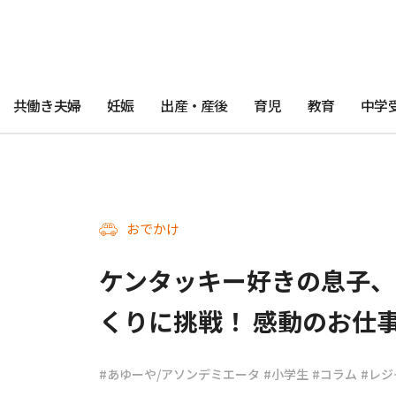
共働き夫婦
妊娠
出産・産後
育児
教育
中学
おでかけ
ケンタッキー好きの息子、
くりに挑戦！ 感動のお仕
#あゆーや/アソンデミエータ
#小学生
#コラム
#レジ