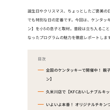
誕生日やクリスマス、ちょっとしたご褒美の
#ワンオペ育児
#コミックエッセイ
でも特別な日の定番です。今回は、ケンタッキ
ン】を小5の息子と取材。普段は立ち入るこ
#渡邊大地の令和的ワーパパ道
#ベ
なったプログラムの魅力を徹底レポートしま
目次
全国のケンタッキーで開催中！ 親
ン】
久米川店で【KFCおいしナブルキ
いよいよ本番！ オリジナルチキン