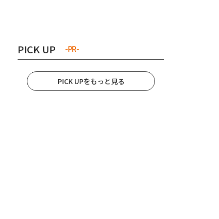
き夫婦
#産休
#育休
PICK UP
-PR-
PICK UPをもっと見る