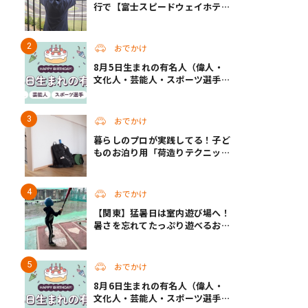
行で【富士スピードウェイホテ
ル】へ。レースがない日も楽しめ
る非日常ステイ（静岡・駿東郡）
おでかけ
8月5日生まれの有名人（偉人・
文化人・芸能人・スポーツ選手・
アニメキャラ）
おでかけ
暮らしのプロが実践してる！子ど
ものお泊り用「荷造りテクニッ
ク」
おでかけ
【関東】猛暑日は室内遊び場へ！
暑さを忘れてたっぷり遊べるおす
すめスポット14選 | 夏休みのおで
かけにも
おでかけ
8月6日生まれの有名人（偉人・
文化人・芸能人・スポーツ選手・