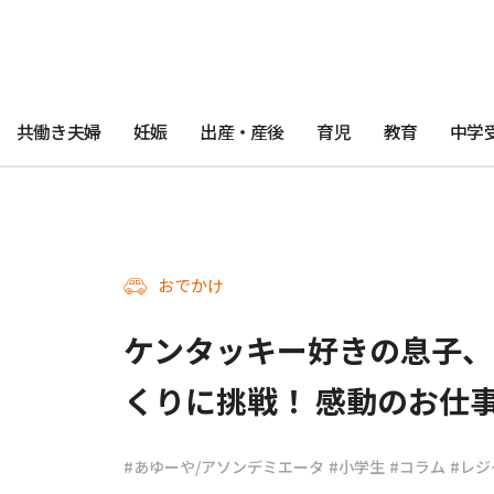
共働き夫婦
妊娠
出産・産後
育児
教育
中学
おでかけ
ケンタッキー好きの息子、
くりに挑戦！ 感動のお仕
#あゆーや/アソンデミエータ
#小学生
#コラム
#レジ