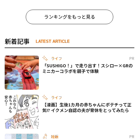
ランキングをもっと見る
新着記事
LATEST ARTICLE
ライフ
PR
「SUSHIGO！」で走り出す！スシロー×GRの
ミニカーコラボを親子で体験
ライフ
【漫画】生後1カ月の赤ちゃんにポテチって正
気!? イクメン自認の夫が育休をとってみたら
妊娠
PR