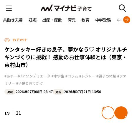
共働き夫婦
妊娠
出産・産後
育児
教育
中学受験
中学生
おでかけ
ケンタッキー好きの息子、夢かなう♡ オリジナルチ
キンづくりに挑戦！ 感動のお仕事体験とは（東京・
東村山市）
#あゆーや/アソンデミエータ
#小学生
#コラム
#レジャー
#親子の体験
#ファ
ミリー
#子供とおでかけ
2026年07月08日 08:47
2026年07月21日 13:56
掲載
更新
19
21