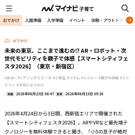
おでかけ
入園準備
入学準備
イベント
体験・アウトドア
旅
おでかけ
未来の東京、ここまで進むの⁉ AR・ロボット・次
世代モビリティを親子で体感【スマートシティフェ
スタ2026】（東京・新宿区）
#あゆーや/アソンデミエータ
#小学生
#コラム
#レジャー
#親子の体験
#ファ
ミリー
#子供とおでかけ
2026年06月23日 08:47
2026年06月23日 09:26
掲載
更新
2026年4月24日から3日間、西新宿エリアで開催された
【スマートシティフェスタ2026】。ARやVRなど最先端テ
クノロジーを無料体験できると聞き、「小5の息子が絶対