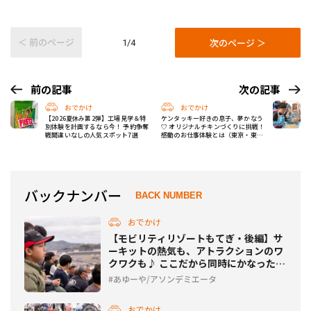
＜ 前のページ
次のページ ＞
1/4
前の記事
次の記事
おでかけ
おでかけ
【2026夏休み第2弾】工場見学＆特
ケンタッキー好きの息子、夢かなう
別体験を計画するなら今！ 予約争奪
♡ オリジナルチキンづくりに挑戦！
戦間違いなしの人気スポット7選
感動のお仕事体験とは（東京・東村
山市）
バックナンバー
BACK NUMBER
おでかけ
【モビリティリゾートもてぎ・後編】サ
ーキットの熱気も、アトラクションのワ
クワクも♪ ここだから同時にかなった親
子の1日
あゆーや/アソンデミエータ
おでかけ