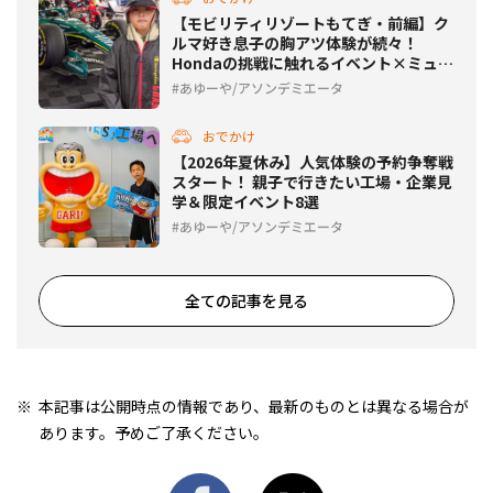
【モビリティリゾートもてぎ・前編】ク
ルマ好き息子の胸アツ体験が続々！
Hondaの挑戦に触れるイベント×ミュー
ジアム旅
あゆーや/アソンデミエータ
おでかけ
【2026年夏休み】人気体験の予約争奪戦
スタート！ 親子で行きたい工場・企業見
学＆限定イベント8選
あゆーや/アソンデミエータ
全ての記事を見る
本記事は公開時点の情報であり、最新のものとは異なる場合が
あります。予めご了承ください。