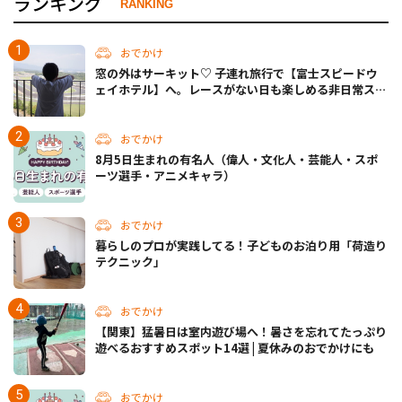
ランキング
RANKING
おでかけ
窓の外はサーキット♡ 子連れ旅行で【富士スピードウ
ェイホテル】へ。レースがない日も楽しめる非日常ステ
イ（静岡・駿東郡）
おでかけ
8月5日生まれの有名人（偉人・文化人・芸能人・スポ
ーツ選手・アニメキャラ）
おでかけ
暮らしのプロが実践してる！子どものお泊り用「荷造り
テクニック」
おでかけ
【関東】猛暑日は室内遊び場へ！暑さを忘れてたっぷり
遊べるおすすめスポット14選 | 夏休みのおでかけにも
おでかけ