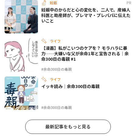
妊娠
PR
妊娠中のからだと心の変化を、二人で。産婦人
科医と助産師が、プレママ・プレパパに伝えた
いこと
ライフ
【漫画】私がこいつのケアを？ モラハラに暴
力……大嫌いな父が余命1年と宣告される｜余
命300日の毒親 #1
#余命300日の毒親
ライフ
イッキ読み｜余命300日の毒親
#余命300日の毒親
最新記事をもっと見る