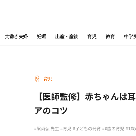
共働き夫婦
妊娠
出産・産後
育児
教育
中学
育児
【医師監修】赤ちゃんは耳
アのコツ
#梁尚弘 先生
#育児
#子どもの発育
#0歳の育児
#1