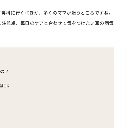
耳鼻科に行くべきか、多くのママが迷うところですね。
#共働き夫婦のセブンルール
#共働
と注意点、毎日のケアと合わせて気をつけたい耳の病気
ビーニュース
#マタニティニュース
いの？
はOK