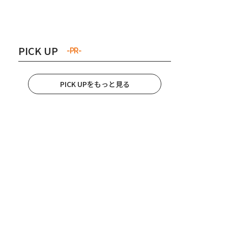
き夫婦
#産休
#育休
PICK UP
-PR-
PICK UPをもっと見る