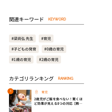
関連キーワード
KEYWORD
#梁尚弘 先生
#育児
#子どもの発育
#0歳の育児
#1歳の育児
#2歳の育児
カテゴリランキング
RANKING
育児
2歳児がご飯を食べない！驚くほ
ど効果が見える8つの対応【教え
て保育士さん】