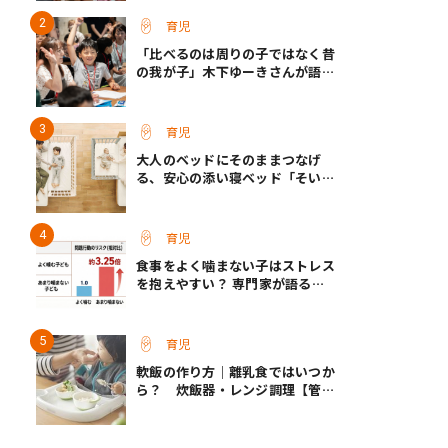
育児
「比べるのは周りの子ではなく昔
の我が子」木下ゆーきさんが語っ
た、成長ホルモン治療中のわが子
との向き合い方
育児
大人のベッドにそのままつなげ
る、安心の添い寝ベッド「そいね
ーるADプラス」登場
育児
食事をよく噛まない子はストレス
を抱えやすい？ 専門家が語る、
朝食が子どもに与える意外な影響
育児
軟飯の作り方｜離乳食ではいつか
ら？ 炊飯器・レンジ調理【管理
栄養士監修】