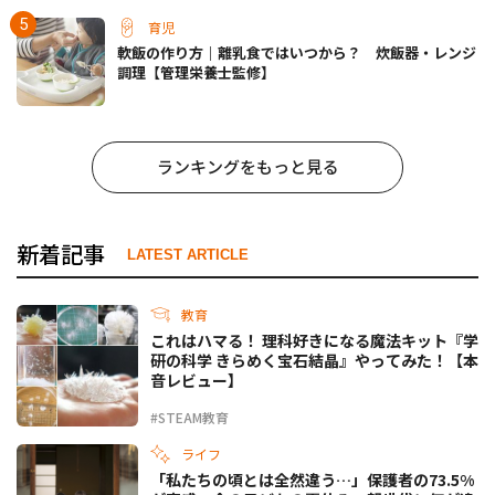
育児
軟飯の作り方｜離乳食ではいつから？ 炊飯器・レンジ
調理【管理栄養士監修】
ランキングをもっと見る
新着記事
LATEST ARTICLE
教育
これはハマる！ 理科好きになる魔法キット『学
研の科学 きらめく宝石結晶』やってみた！【本
音レビュー】
#STEAM教育
ライフ
「私たちの頃とは全然違う…」保護者の73.5%