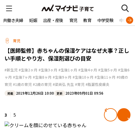
共働き夫婦
妊娠
出産・産後
育児
教育
中学受験
中学生
育児
【医師監修】赤ちゃんの保湿ケアはなぜ大事？正し
い手順とやり方、保湿剤選びの目安
#新生児
#生後2ヶ月
#生後3ヶ月
#生後1ヶ月
#生後4ヶ月
#生後5ヶ月
#生後6
ヶ月
#生後7ヶ月
#生後8ヶ月
#生後9ヶ月
#生後10ヶ月
#生後11ヶ月
#0歳の
育児
#1歳の育児
#2歳の育児
#梁尚弘 先生
#育児
#脂漏性皮膚炎
2019年12月26日 10:00
2023年09月01日 09:56
掲載
更新
3
5