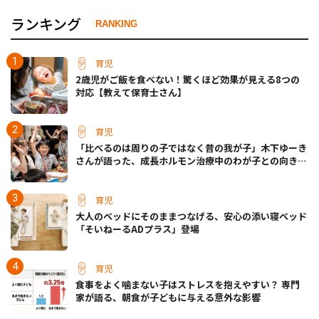
ランキング
RANKING
育児
2歳児がご飯を食べない！驚くほど効果が見える8つの
対応【教えて保育士さん】
育児
「比べるのは周りの子ではなく昔の我が子」木下ゆーき
さんが語った、成長ホルモン治療中のわが子との向き合
い方
育児
大人のベッドにそのままつなげる、安心の添い寝ベッド
「そいねーるADプラス」登場
育児
食事をよく噛まない子はストレスを抱えやすい？ 専門
家が語る、朝食が子どもに与える意外な影響