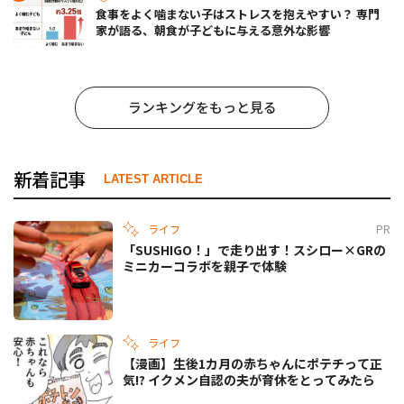
食事をよく噛まない子はストレスを抱えやすい？ 専門
家が語る、朝食が子どもに与える意外な影響
ランキングをもっと見る
新着記事
LATEST ARTICLE
ライフ
PR
「SUSHIGO！」で走り出す！スシロー×GRの
ミニカーコラボを親子で体験
ライフ
【漫画】生後1カ月の赤ちゃんにポテチって正
気!? イクメン自認の夫が育休をとってみたら