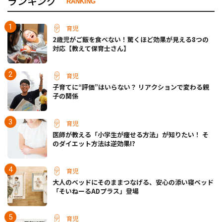
ランキング
RANKING
育児
2歳児がご飯を食べない！驚くほど効果が見える8つの
対応【教えて保育士さん】
育児
子育てに“評価”はいらない？ リアクションで変わる親
子の関係
育児
医師が教える「小学生が痩せる方法」が知りたい！ そ
のダイエット方法は逆効果!?
育児
大人のベッドにそのままつなげる、安心の添い寝ベッド
「そいねーるADプラス」登場
育児