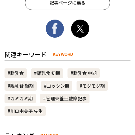
記事ページに戻る
関連キーワード
KEYWORD
#離乳食
#離乳食 初期
#離乳食 中期
#離乳食 後期
#ゴックン期
#モグモグ期
#カミカミ期
#管理栄養士監修記事
#川口由美子 先生