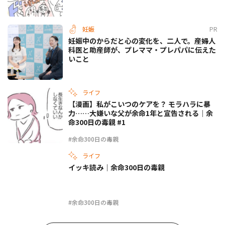
妊娠
PR
妊娠中のからだと心の変化を、二人で。産婦人
科医と助産師が、プレママ・プレパパに伝えた
いこと
ライフ
【漫画】私がこいつのケアを？ モラハラに暴
力……大嫌いな父が余命1年と宣告される｜余
命300日の毒親 #1
#余命300日の毒親
ライフ
イッキ読み｜余命300日の毒親
#余命300日の毒親