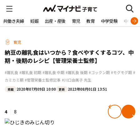
共働き夫婦
妊娠
出産・産後
育児
教育
中学受験
中学生
育児
納豆の離乳食はいつから？食べやすくするコツ、中
期・後期のレシピ【管理栄養士監修】
#離乳食
#離乳食 初期
#離乳食 中期
#離乳食 後期
#ゴックン期
#モグモグ期
#
カミカミ期
#管理栄養士監修記事
#川口由美子 先生
2020年07月09日 10:00
2023年08月01日 13:51
掲載
更新
4
8