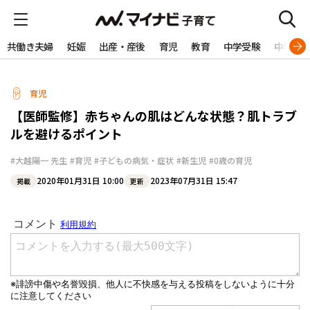
共働き夫婦
妊娠
出産・産後
育児
教育
中学受験
中学生
育児
【医師監修】赤ちゃんの肌はどんな状態？肌トラブ
ルを避けるポイント
#大越陽一 先生
#育児
#子どもの病気・症状
#新生児
#0歳の育児
2020年01月31日 10:00
2023年07月31日 15:47
掲載
更新