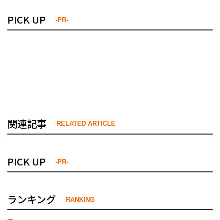
PICK UP
-PR-
関連記事
RELATED ARTICLE
PICK UP
-PR-
ランキング
RANKING