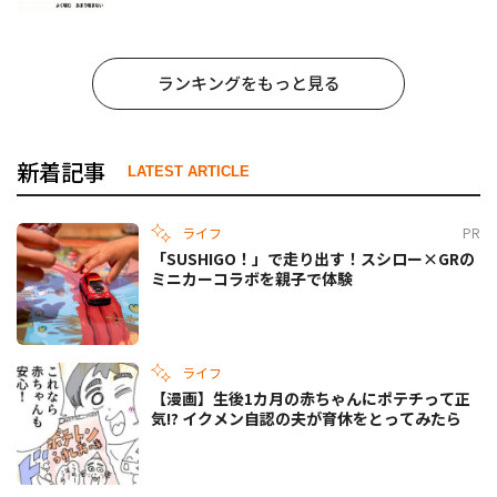
ランキングをもっと見る
新着記事
LATEST ARTICLE
ライフ
PR
「SUSHIGO！」で走り出す！スシロー×GRの
ミニカーコラボを親子で体験
ライフ
【漫画】生後1カ月の赤ちゃんにポテチって正
気!? イクメン自認の夫が育休をとってみたら