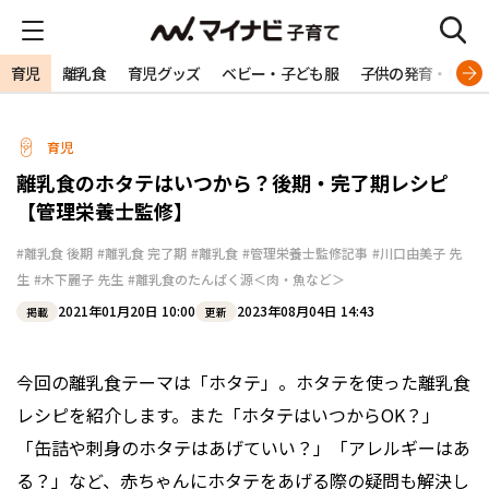
育児
離乳食
育児グッズ
ベビー・子ども服
子供の発育・発達
育児
離乳食のホタテはいつから？後期・完了期レシピ
【管理栄養士監修】
#離乳食 後期
#離乳食 完了期
#離乳食
#管理栄養士監修記事
#川口由美子 先
生
#木下麗子 先生
#離乳食のたんぱく源＜肉・魚など＞
2021年01月20日 10:00
2023年08月04日 14:43
掲載
更新
今回の離乳食テーマは「ホタテ」。ホタテを使った離乳食
レシピを紹介します。また「ホタテはいつからOK？」
「缶詰や刺身のホタテはあげていい？」「アレルギーはあ
る？」など、赤ちゃんにホタテをあげる際の疑問も解決し