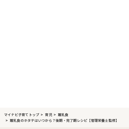
マイナビ子育てトップ
育児
離乳食
離乳食のホタテはいつから？後期・完了期レシピ【管理栄養士監修】