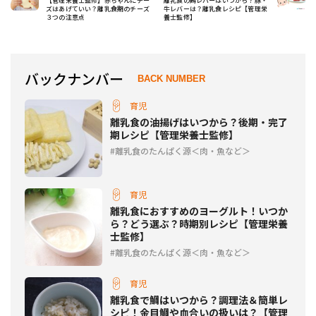
【管理栄養士監修】赤ちゃんにチー
離乳食の鶏レバーはいつから？豚・
ズはあげていい？離乳食期のチーズ
牛レバーは？離乳食レシピ【管理栄
３つの注意点
養士監修】
バックナンバー
BACK NUMBER
育児
離乳食の油揚げはいつから？後期・完了
期レシピ【管理栄養士監修】
離乳食のたんぱく源＜肉・魚など＞
育児
離乳食におすすめのヨーグルト！いつか
ら？どう選ぶ？時期別レシピ【管理栄養
士監修】
離乳食のたんぱく源＜肉・魚など＞
育児
離乳食で鯛はいつから？調理法＆簡単レ
シピ！金目鯛や血合いの扱いは？【管理