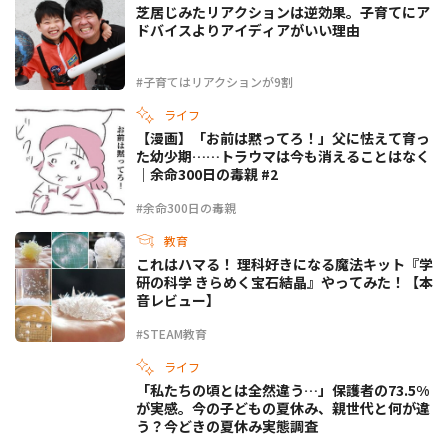
芝居じみたリアクションは逆効果。子育てにア
ドバイスよりアイディアがいい理由
#子育てはリアクションが9割
ライフ
【漫画】「お前は黙ってろ！」父に怯えて育っ
た幼少期……トラウマは今も消えることはなく
｜余命300日の毒親 #2
#余命300日の毒親
教育
これはハマる！ 理科好きになる魔法キット『学
研の科学 きらめく宝石結晶』やってみた！【本
音レビュー】
#STEAM教育
ライフ
「私たちの頃とは全然違う…」保護者の73.5%
が実感。今の子どもの夏休み、親世代と何が違
う？今どきの夏休み実態調査