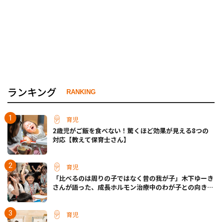
ランキング
RANKING
育児
2歳児がご飯を食べない！驚くほど効果が見える8つの
対応【教えて保育士さん】
育児
「比べるのは周りの子ではなく昔の我が子」木下ゆーき
さんが語った、成長ホルモン治療中のわが子との向き合
い方
育児