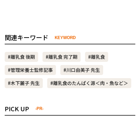
関連キーワード
KEYWORD
#離乳食 後期
#離乳食 完了期
#離乳食
#管理栄養士監修記事
#川口由美子 先生
#木下麗子 先生
#離乳食のたんぱく源＜肉・魚など＞
PICK UP
-PR-