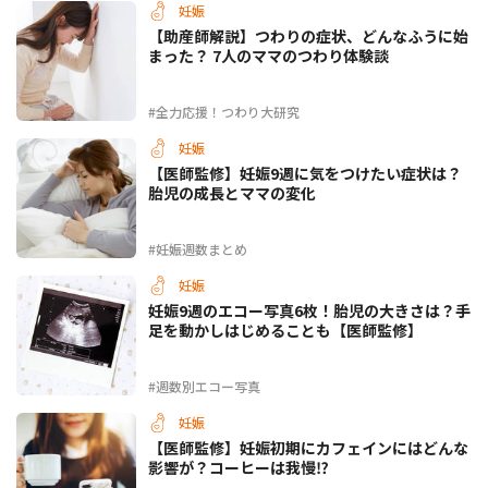
妊娠
【助産師解説】つわりの症状、どんなふうに始
まった？ 7人のママのつわり体験談
#全力応援！つわり大研究
妊娠
【医師監修】妊娠9週に気をつけたい症状は？
胎児の成長とママの変化
#妊娠週数まとめ
妊娠
妊娠9週のエコー写真6枚！胎児の大きさは？手
足を動かしはじめることも【医師監修】
#週数別エコー写真
妊娠
【医師監修】妊娠初期にカフェインにはどんな
影響が？コーヒーは我慢⁉︎