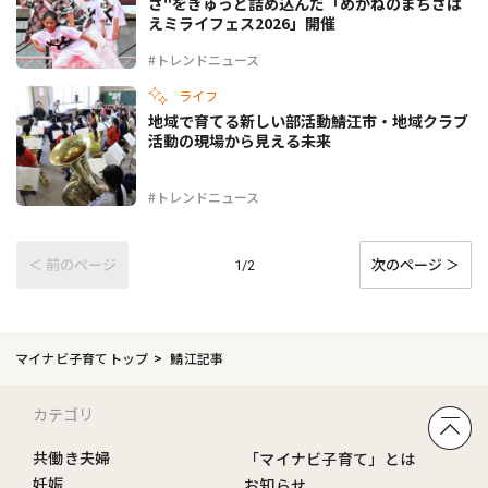
さ"をぎゅっと詰め込んだ「めがねのまちさば
えミライフェス2026」開催
#トレンドニュース
ライフ
地域で育てる新しい部活動――鯖江市・地域クラブ
活動の現場から見える未来
#トレンドニュース
＜ 前のページ
次のページ ＞
1/2
マイナビ子育てトップ
鯖江記事
カテゴリ
共働き夫婦
「マイナビ子育て」とは
妊娠
お知らせ