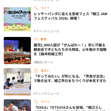
ライフ
レッサーパンダに会える音楽フェス「鯖江 JAM
フェスティバル 2026」開催！
#イベントニュース
教育
園児1,000人超が「がんばれー！」手に汗握る
観劇会で子どもたちが大熱狂。心を動かす経験
を【福井県鯖江市】
#取材レポート
住まい
「やってみたい」が形になる。「市民が主役」
で動き出す、鯖江市のまちづくりが本気すぎた
#トレンドニュース
ライフ
「EXILE」TETSUYAさんも登場。"鯖江らし