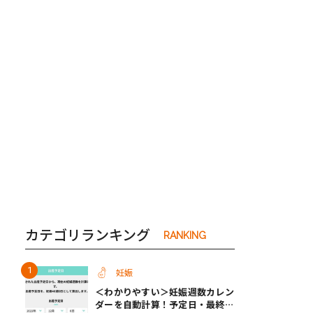
き夫婦
#産休
#育休
カテゴリランキング
RANKING
妊娠
＜わかりやすい＞妊娠週数カレン
ダーを自動計算！予定日・最終生