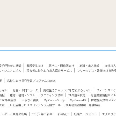
留学経験者の就活
看護学生向け
医学生・研修医向け
転職・求人情報
海外求人
ル・シニアの求人
障害者に特化した求人紹介サービス
フリーランス・副業向け業務
報
高校生向け探究学習プログラム Locus
サイト
総合・専門ニュース
高校生のチャレンジを応援するサイト
ティーンマー
情報
雑誌・書籍・ソフト
ウエディング情報
世界遺産検定
総合農業情報サイ
D2C事業支援
ふるさと納税
My CareerStudy
My CareerID
医療施設情報メデ
賃貸
AIを活用したSEOコンテンツ支援ツール
高齢者施設検索・介護相談
eb・ゲーム業界の転職
20代・第二新卒
新卒紹介
転職エージェント
エグゼク