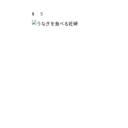
5
5
#ワンオペ育児
#コミックエッセイ
#渡邊大地の令和的ワーパパ道
#ベ