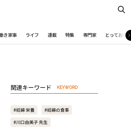
働き家事
ライフ
連載
特集
専門家
とっておき
関連キーワード
KEYWORD
#妊婦 栄養
#妊婦の食事
#川口由美子 先生