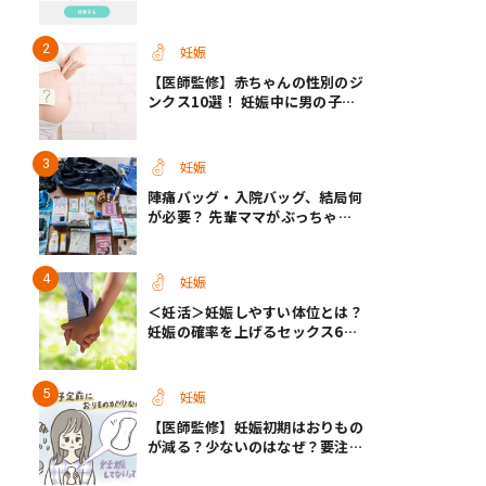
理・セックス日から週数がわかる
【医師監修】
妊娠
【医師監修】赤ちゃんの性別のジ
ンクス10選！ 妊娠中に男の子・
女の子を知る方法＜お腹、年齢、
つわり、胎動など＞
妊娠
陣痛バッグ・入院バッグ、結局何
が必要？ 先輩ママがぶっちゃけ
る「あってよかった」「使わなか
った」もの
妊娠
＜妊活＞妊娠しやすい体位とは？
妊娠の確率を上げるセックス6つ
のヒント【医師監修】
妊娠
【医師監修】妊娠初期はおりもの
が減る？少ないのはなぜ？要注意
なおりもの