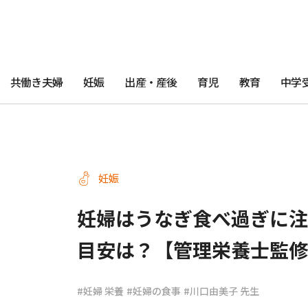
共働き夫婦
妊娠
出産・産後
育児
教育
中学
妊娠
妊婦はうなぎ食べ過ぎに注
目安は？【管理栄養士監修
#妊婦 栄養
#妊婦の食事
#川口由美子 先生