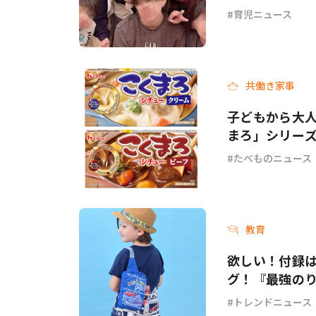
育児ニュース
共働き家事
子どもから大人
まろ」シリー
ーフ＞が新発
たべものニュース
教育
欲しい！付録
グ！『最強のり
トレンドニュース