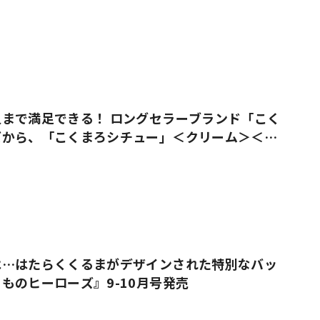
まで満足できる！ ロングセラーブランド「こく
ズから、「こくまろシチュー」＜クリーム＞＜ビ
売
は…はたらくくるまがデザインされた特別なバッ
ものヒーローズ』9-10月号発売