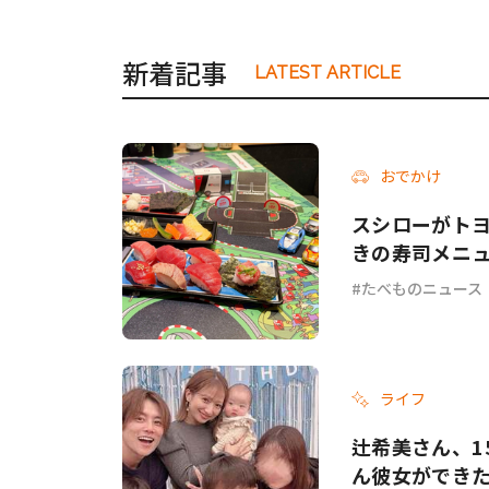
新着記事
LATEST ARTICLE
おでかけ
スシローがトヨタ
きの寿司メニ
たべものニュース
ライフ
辻希美さん、1
ん彼女ができ