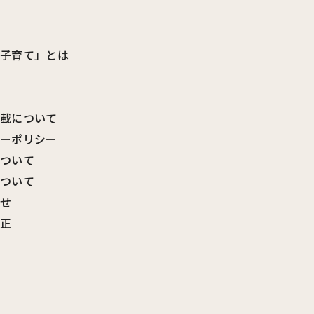
ビ子育て」とは
転載について
シーポリシー
について
について
わせ
訂正
覧