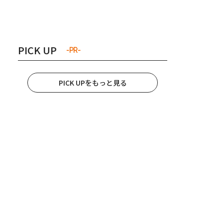
き夫婦
#産休
#育休
PICK UP
-PR-
PICK UPをもっと見る