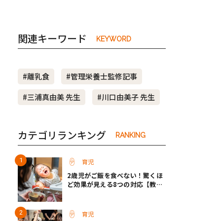
関連キーワード
KEYWORD
#離乳食
#管理栄養士監修記事
#三浦真由美 先生
#川口由美子 先生
カテゴリランキング
RANKING
育児
2歳児がご飯を食べない！驚くほ
ど効果が見える8つの対応【教え
て保育士さん】
育児