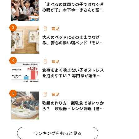
「比べるのは周りの子ではなく昔
の我が子」木下ゆーきさんが語っ
た、成長ホルモン治療中のわが子
との向き合い方
育児
大人のベッドにそのままつなげ
る、安心の添い寝ベッド「そいね
ーるADプラス」登場
育児
食事をよく噛まない子はストレス
を抱えやすい？ 専門家が語る、
朝食が子どもに与える意外な影響
育児
軟飯の作り方｜離乳食ではいつか
ら？ 炊飯器・レンジ調理【管理
栄養士監修】
ランキングをもっと見る