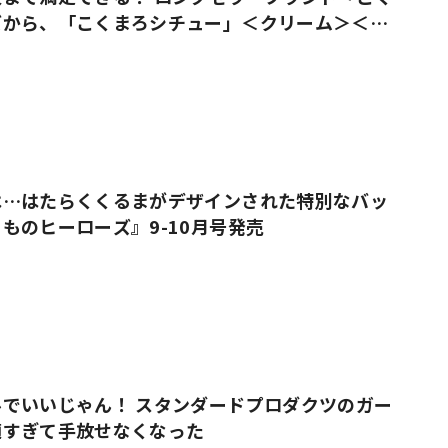
ズから、「こくまろシチュー」＜クリーム＞＜ビ
売
は…はたらくくるまがデザインされた特別なバッ
ものヒーローズ』9-10月号発売
でいいじゃん！ スタンダードプロダクツのガー
適すぎて手放せなくなった