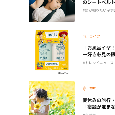
のシートベル
親が知りたい子供
ライフ
「お風呂イヤ！
ー好き必見の
トレンドニュース
育児
夏休みの旅行
「宿題が進ま
小学生