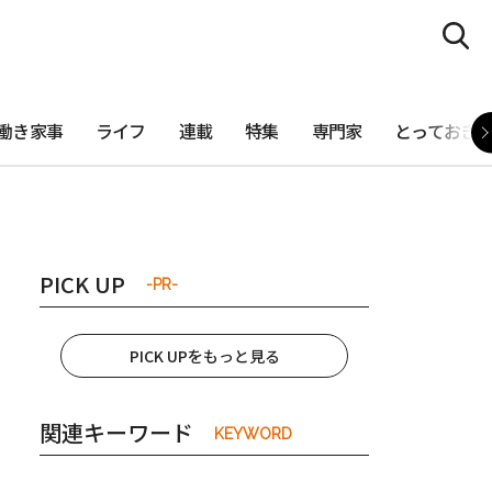
働き家事
ライフ
連載
特集
専門家
とっておき
PICK UP
-PR-
PICK UPをもっと見る
関連キーワード
KEYWORD