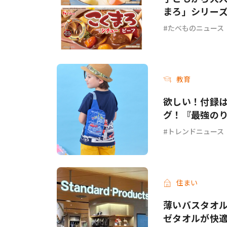
まろ」シリー
ーフ＞が新発
たべものニュース
教育
欲しい！付録
グ！『最強のり
トレンドニュース
住まい
薄いバスタオル
ゼタオルが快