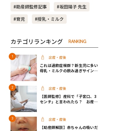
#助産師監修記事
#坂田陽子 先生
き夫婦
#産休
#育休
#育児
#授乳・ミルク
カテゴリランキング
RANKING
出産・産後
これは過飲症候群？新生児に多い
母乳・ミルクの飲み過ぎサインと
改善方法【医師監修】
出産・産後
【医師監修】産科で「子宮口、3
センチ」と言われたら？ お産は
近い？
出産・産後
【助産師解説】赤ちゃんの吸いだ