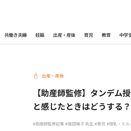
共働き夫婦
妊娠
出産・産後
育児
教育
中学
出産・産後
【助産師監修】タンデム授
と感じたときはどうする？
#助産師監修記事
#坂田陽子 先生
#育児
#授乳・ミル