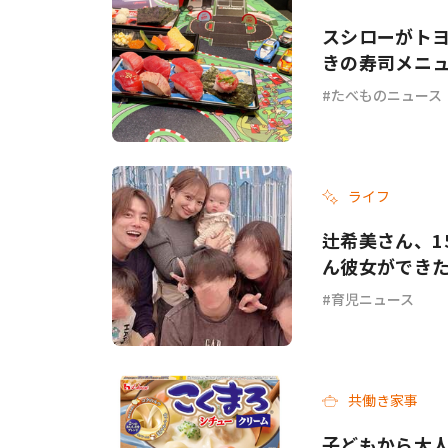
スシローがトヨタ
きの寿司メニ
たべものニュース
ライフ
辻希美さん、1
ん彼女ができ
育児ニュース
共働き家事
子どもから大人