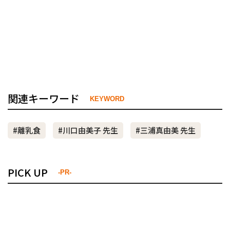
関連キーワード
KEYWORD
#離乳食
#川口由美子 先生
#三浦真由美 先生
PICK UP
-PR-