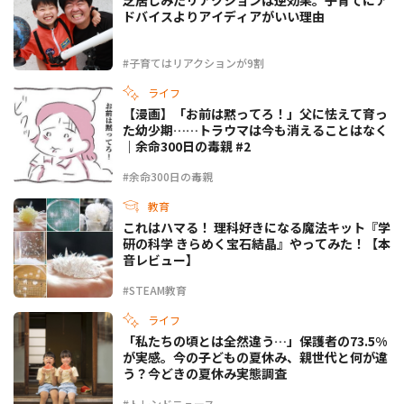
芝居じみたリアクションは逆効果。子育てにア
ドバイスよりアイディアがいい理由
#子育てはリアクションが9割
ライフ
【漫画】「お前は黙ってろ！」父に怯えて育っ
た幼少期……トラウマは今も消えることはなく
｜余命300日の毒親 #2
#余命300日の毒親
教育
これはハマる！ 理科好きになる魔法キット『学
研の科学 きらめく宝石結晶』やってみた！【本
音レビュー】
#STEAM教育
ライフ
「私たちの頃とは全然違う…」保護者の73.5%
が実感。今の子どもの夏休み、親世代と何が違
う？今どきの夏休み実態調査
#トレンドニュース