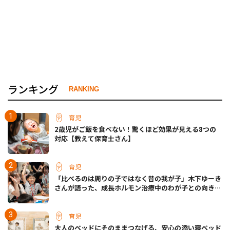
ランキング
RANKING
育児
2歳児がご飯を食べない！驚くほど効果が見える8つの
対応【教えて保育士さん】
育児
「比べるのは周りの子ではなく昔の我が子」木下ゆーき
さんが語った、成長ホルモン治療中のわが子との向き合
い方
育児
大人のベッドにそのままつなげる、安心の添い寝ベッド