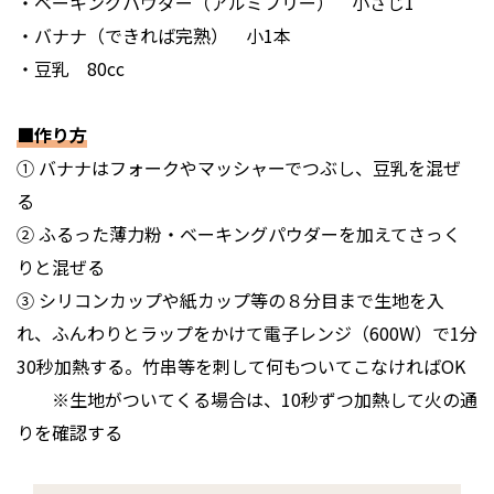
・ベーキングパウダー（アルミフリー） 小さじ1
・バナナ（できれば完熟） 小1本
・豆乳 80cc
■作り方
① バナナはフォークやマッシャーでつぶし、豆乳を混ぜ
る
② ふるった薄力粉・ベーキングパウダーを加えてさっく
りと混ぜる
③ シリコンカップや紙カップ等の８分目まで生地を入
れ、ふんわりとラップをかけて電子レンジ（600W）で1分
30秒加熱する。竹串等を刺して何もついてこなければOK
※生地がついてくる場合は、10秒ずつ加熱して火の通
りを確認する