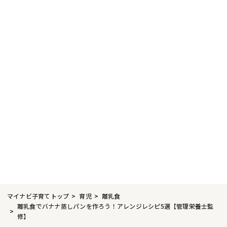
マイナビ子育てトップ
育児
離乳食
離乳食でバナナ蒸しパンを作ろう！アレンジレシピ5選【管理栄養士監
修】