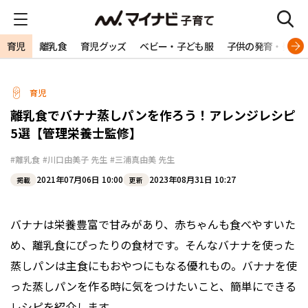
育児
離乳食
育児グッズ
ベビー・子ども服
子供の発育・発達
育児
離乳食でバナナ蒸しパンを作ろう！アレンジレシピ
5選【管理栄養士監修】
#離乳食
#川口由美子 先生
#三浦真由美 先生
2021年07月06日 10:00
2023年08月31日 10:27
掲載
更新
バナナは栄養豊富で甘みがあり、赤ちゃんも食べやすいた
め、離乳食にぴったりの食材です。そんなバナナを使った
蒸しパンは主食にもおやつにもなる優れもの。バナナを使
った蒸しパンを作る時に気をつけたいこと、簡単にできる
レシピを紹介します。