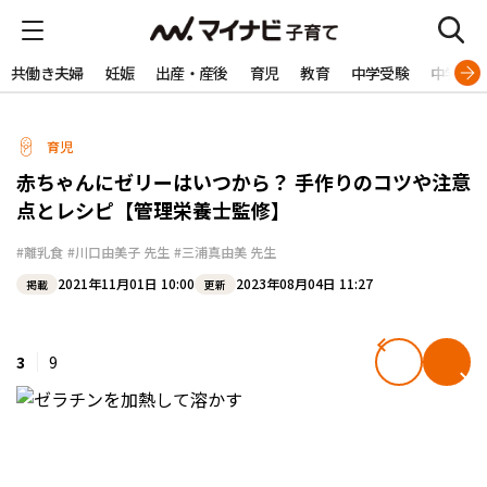
共働き夫婦
妊娠
出産・産後
育児
教育
中学受験
中学生
育児
赤ちゃんにゼリーはいつから？ 手作りのコツや注意
点とレシピ【管理栄養士監修】
#離乳食
#川口由美子 先生
#三浦真由美 先生
2021年11月01日 10:00
2023年08月04日 11:27
掲載
更新
3
9