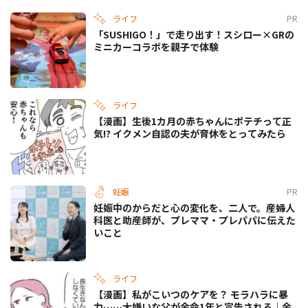
ライフ
PR
「SUSHIGO！」で走り出す！スシロー×GRの
ミニカーコラボを親子で体験
ライフ
【漫画】生後1カ月の赤ちゃんにポテチって正
気!? イクメン自認の夫が育休をとってみたら
妊娠
PR
妊娠中のからだと心の変化を、二人で。産婦人
科医と助産師が、プレママ・プレパパに伝えた
いこと
ライフ
【漫画】私がこいつのケアを？ モラハラに暴
力……大嫌いな父が余命1年と宣告される｜余