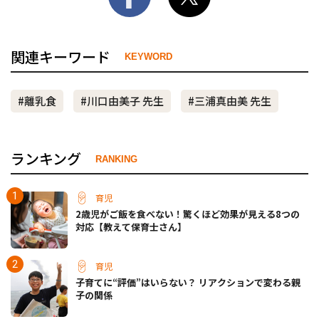
関連キーワード
KEYWORD
#離乳食
#川口由美子 先生
#三浦真由美 先生
ランキング
RANKING
育児
2歳児がご飯を食べない！驚くほど効果が見える8つの
対応【教えて保育士さん】
育児
子育てに“評価”はいらない？ リアクションで変わる親
子の関係