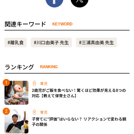
関連キーワード
KEYWORD
#離乳食
#川口由美子 先生
#三浦真由美 先生
ランキング
RANKING
育児
2歳児がご飯を食べない！驚くほど効果が見える8つの
対応【教えて保育士さん】
育児
子育てに“評価”はいらない？ リアクションで変わる親
子の関係