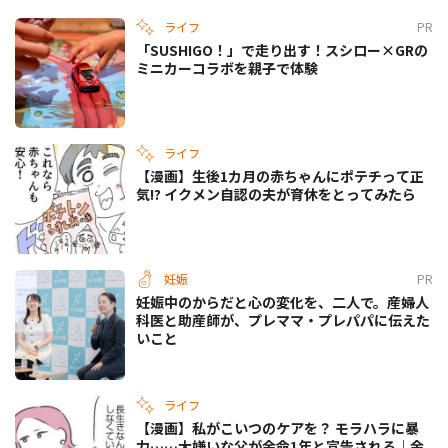
ライフ
PR
「SUSHIGO！」で走り出す！スシロー×GRの
ミニカーコラボを親子で体験
ライフ
【漫画】生後1カ月の赤ちゃんにポテチって正
気!? イクメン自認の夫が育休をとってみたら
妊娠
PR
妊娠中のからだと心の変化を、二人で。産婦人
科医と助産師が、プレママ・プレパパに伝えた
いこと
ライフ
【漫画】私がこいつのケアを？ モラハラに暴
力……大嫌いな父が余命1年と宣告される｜余