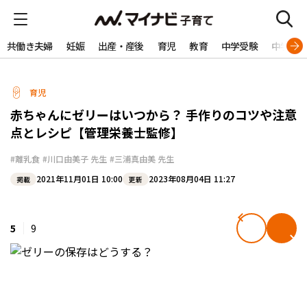
共働き夫婦
妊娠
出産・産後
育児
教育
中学受験
中学生
育児
赤ちゃんにゼリーはいつから？ 手作りのコツや注意
点とレシピ【管理栄養士監修】
#離乳食
#川口由美子 先生
#三浦真由美 先生
2021年11月01日 10:00
2023年08月04日 11:27
掲載
更新
5
9