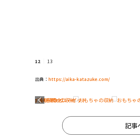
12
13
出典：
https://aika-katazuke.com/
記事