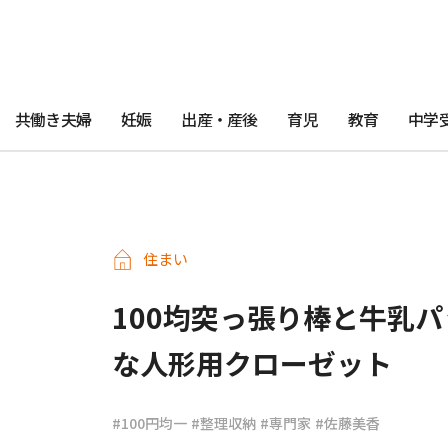
共働き夫婦
妊娠
出産・産後
育児
教育
中学
住まい
100均突っ張り棒と牛乳
な人形用クローゼット
#100円均一
#整理収納
#専門家
#佐藤美香