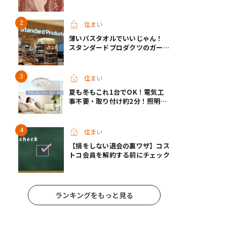
ターンとは？
住まい
薄いバスタオルでいいじゃん！
スタンダードプロダクツのガーゼ
タオルが快適すぎて手放せなくな
った
住まい
夏も冬もこれ1台でOK！電気工
事不要・取り付け約2分！照明な
のに風も出る？話題のシーリング
ファンライトが先行販売中
住まい
【損をしない退会の裏ワザ】コス
トコ会員を解約する前にチェック
ランキングをもっと見る