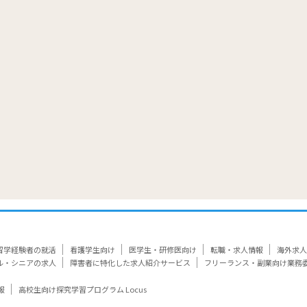
覧
留学経験者の就活
看護学生向け
医学生・研修医向け
転職・求人情報
海外求人
ル・シニアの求人
障害者に特化した求人紹介サービス
フリーランス・副業向け業務
報
高校生向け探究学習プログラム Locus