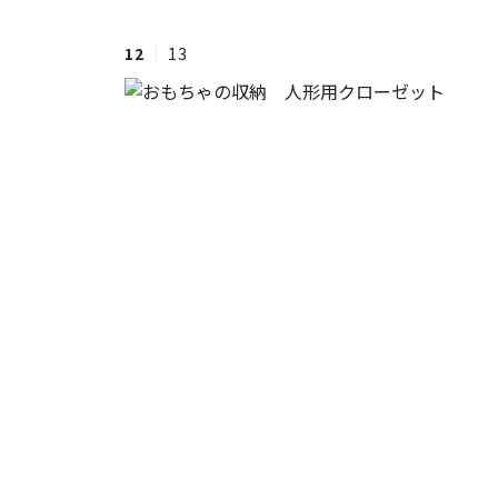
12
13
#ワンオペ育児
#コミックエッセイ
#渡邊大地の令和的ワーパパ道
#ベ