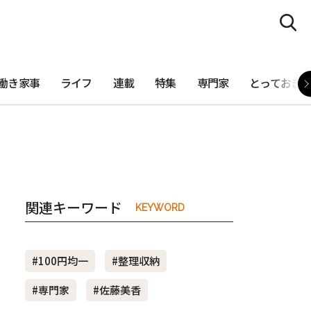
働き家事
ライフ
連載
特集
専門家
とっておき
関連キーワード
KEYWORD
#100円均一
#整理収納
#専門家
#佐藤美香