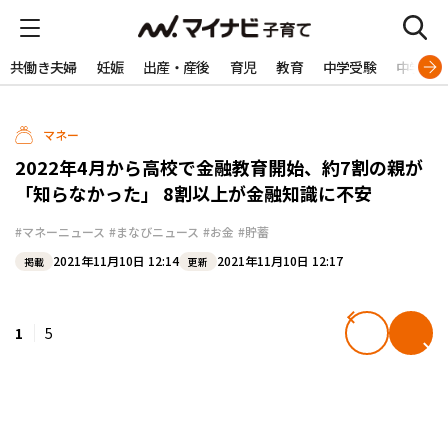
共働き夫婦
妊娠
出産・産後
育児
教育
中学受験
中学生
マネー
2022年4月から高校で金融教育開始、約7割の親が
「知らなかった」 8割以上が金融知識に不安
#マネーニュース
#まなびニュース
#お金
#貯蓄
2021年11月10日 12:14
2021年11月10日 12:17
掲載
更新
1
5