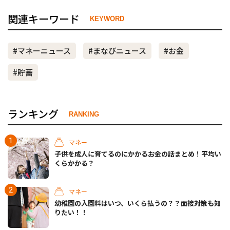
関連キーワード
KEYWORD
#マネーニュース
#まなびニュース
#お金
#貯蓄
ランキング
RANKING
マネー
子供を成人に育てるのにかかるお金の話まとめ！平均い
くらかかる？
マネー
幼稚園の入園料はいつ、いくら払うの？？面接対策も知
りたい！！