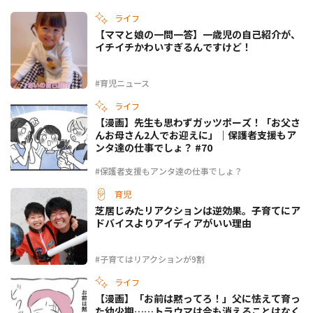
ライフ
【ママと娘の一問一答】一歳児の自己紹介が、
イチイチかわいすぎるんですけど！
#育児ニュース
ライフ
【漫画】先生も思わずガッツポーズ！「お父さ
んお母さん2人でお迎えに」｜保護者支援もア
ンタ達の仕事でしょ？ #70
#保護者支援もアンタ達の仕事でしょ？
育児
芝居じみたリアクションは逆効果。子育てにア
ドバイスよりアイディアがいい理由
#子育てはリアクションが9割
ライフ
【漫画】「お前は黙ってろ！」父に怯えて育っ
た幼少期……トラウマは今も消えることはなく