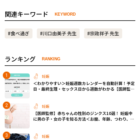
関連キーワード
KEYWORD
#食べ過ぎ
#川口由美子 先生
#宗政祥子 先生
ランキング
RANKING
妊娠
＜わかりやすい＞妊娠週数カレンダーを自動計算！予定
日・最終生理・セックス日から週数がわかる【医師監
修】
妊娠
【医師監修】赤ちゃんの性別のジンクス10選！ 妊娠中
に男の子・女の子を知る方法＜お腹、年齢、つわり、胎
動など＞
妊娠