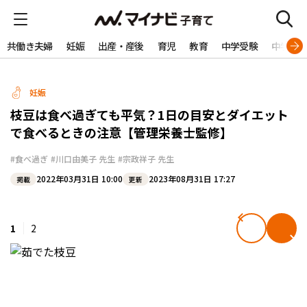
共働き夫婦
妊娠
出産・産後
育児
教育
中学受験
中学生
妊娠
枝豆は食べ過ぎても平気？1日の目安とダイエット
で食べるときの注意【管理栄養士監修】
#食べ過ぎ
#川口由美子 先生
#宗政祥子 先生
2022年03月31日 10:00
2023年08月31日 17:27
掲載
更新
1
2