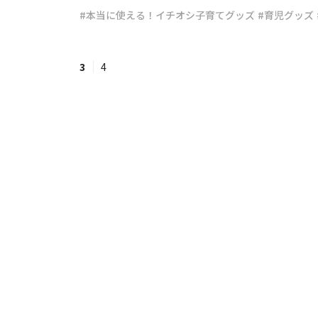
#本当に使える！イチオシ子育てグッズ
#育児グッズ
#ワンオペ育児
#コミックエッセイ
3
4
#渡邊大地の令和的ワーパパ道
#ベ