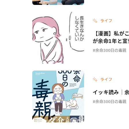
ライフ
【漫画】私がこ
が余命1年と宣
余命300日の毒親
ライフ
イッキ読み｜余
余命300日の毒親