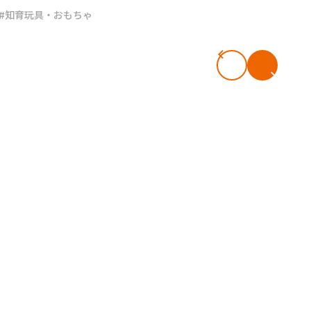
#知育玩具・おもちゃ
#共働き夫婦のセブンルール
#共働
ビーニュース
#マタニティニュース