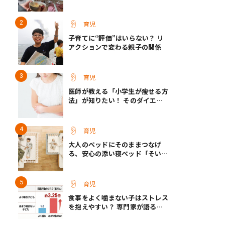
て保育士さん】
育児
子育てに“評価”はいらない？ リ
アクションで変わる親子の関係
育児
医師が教える「小学生が痩せる方
法」が知りたい！ そのダイエッ
ト方法は逆効果!?
育児
大人のベッドにそのままつなげ
る、安心の添い寝ベッド「そいね
ーるADプラス」登場
育児
食事をよく噛まない子はストレス
を抱えやすい？ 専門家が語る、
朝食が子どもに与える意外な影響