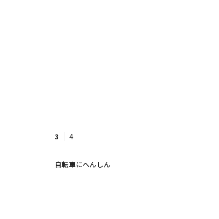
3
4
自転車にへんしん