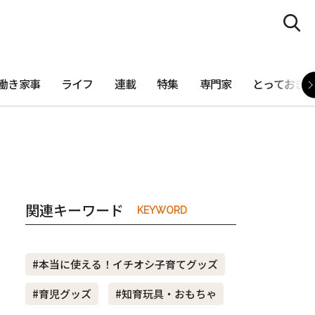
働き家事
ライフ
連載
特集
専門家
とっておき
関連キーワード
KEYWORD
#本当に使える！イチオシ子育てグッズ
#育児グッズ
#知育玩具・おもちゃ