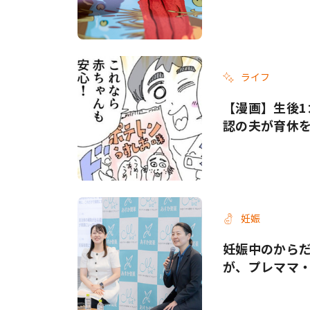
ライフ
【漫画】生後1
認の夫が育休
妊娠
妊娠中のから
が、プレママ