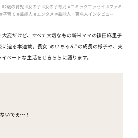
歳
#2歳の育児
#女の子
#女の子育児
#コミックエッセイ
#ファミ
#子育て
#芸能人
#エンタメ
#芸能人・著名人インタビュー
#共働き夫婦のセブンルール
#共働
大変だけど、すべて大切なもの――新米ママの篠田麻里子
ビーニュース
#マタニティニュース
に迫る本連載。長女“めいちゃん”の成長の様子や、夫
ライベートな生活をせきららに語ります。
しないでぇ～！