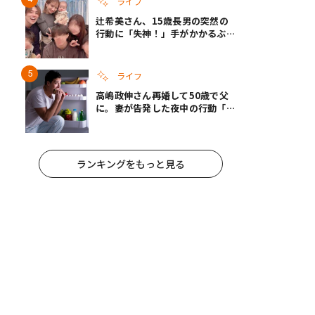
ライフ
辻希美さん、15歳長男の突然の
行動に「失神！」手がかかるぶん
彼女ができたら「嫌ですね」と断
言
ライフ
高嶋政伸さん再婚して50歳で父
に。妻が告発した夜中の行動「こ
れ手出したら終わりだろうなとか
思うんだけども……」
ランキングをもっと見る