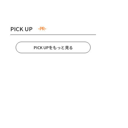
き夫婦
#産休
#育休
PICK UP
-PR-
PICK UPをもっと見る