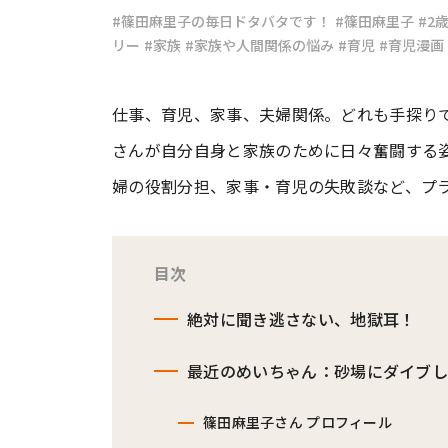
#篠田麻里子の毎日ドタバタです！
#篠田麻里子
#2
リー
#家族
#家族や人間関係の悩み
#育児
#育児漫画
#ワンオペ育児
#コミックエッセイ
仕事、育児、家事、夫婦関係。どれも手探りで
#渡邊大地の令和的ワーパパ道
#ベ
さんが自分自身と家族のために日々奮闘する姿
婦の役割分担、家事・育児の失敗談など、プ
目次
絶対に聞き逃さない、地獄耳！
最近のめいちゃん：砂場にダイブ
篠田麻里子さん プロフィール