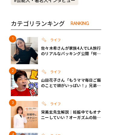
#芸能人・著名人インタビュー
カテゴリランキング
RANKING
ライフ
佐々木希さんが家族4人でLA旅行
のリアルなパッキング公開「何が
あるかわからないから、人生」い
ざというときの備えも
ライフ
山田花子さん「もうママ毎日ご飯
のことで頭がいっぱい！」兄弟夏
休みのリアルな生活に共感しかな
い
ライフ
宋美玄先生解説｜妊娠中でもオナ
ニーしていい？オーガズムの胎児
への影響と3つの注意点