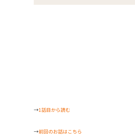
→
1話目から読む
→
前回のお話はこちら