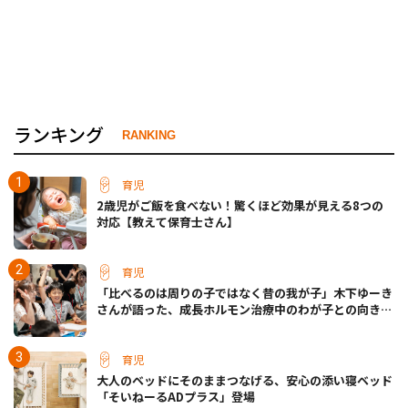
ランキング
RANKING
育児
2歳児がご飯を食べない！驚くほど効果が見える8つの
対応【教えて保育士さん】
育児
「比べるのは周りの子ではなく昔の我が子」木下ゆーき
さんが語った、成長ホルモン治療中のわが子との向き合
い方
育児
大人のベッドにそのままつなげる、安心の添い寝ベッド
「そいねーるADプラス」登場