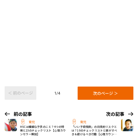
＜ 前のページ
次のページ ＞
1/4
前の記事
次の記事
育児
育児
HSCは繊細な子供のこと？4つの特
「いい子症候群」の将来的リスクと
徴と23のチェックリスト【心理カウ
は？10のチェックリストと親がすべ
ンセラー解説】
き＆避けるべき行動【心理カウンセ
ラー監修】