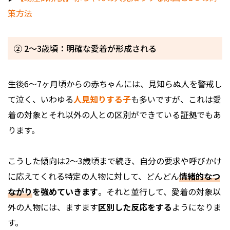
策方法
② 2～3歳頃：明確な愛着が形成される
生後6～7ヶ月頃からの赤ちゃんには、見知らぬ人を警戒し
て泣く、いわゆる
人見知りする子
も多いですが、これは愛
着の対象とそれ以外の人との区別ができている証拠でもあ
ります。
こうした傾向は2～3歳頃まで続き、自分の要求や呼びかけ
に応えてくれる特定の人物に対して、どんどん
情緒的なつ
ながり
を強めていきます
。それと並行して、愛着の対象以
外の人物には、ますます
区別した反応をする
ようになりま
す。