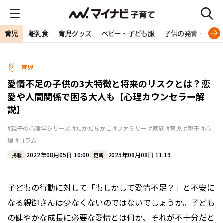
育児
離乳食
育児グッズ
ベビー・子ども服
子供の発育・発達
育児
愛情不足の子供の3大特徴と将来のリスクとは？恋
愛や人間関係で困る大人も【心理カウンセラー解
説】
#親子の心理学シリーズ
#たかだちかこ
#ファミリー
#家族
#育児
#親子
#心
理
#コラム
2022年08月05日 10:00
2023年08月08日 11:19
掲載
更新
子どもの行動に対して「もしかして愛情不足？」と不安に
なる親御さんは少なくないのではないでしょうか。子ども
の健やかな成長に必要な愛情とは何か、それが不十分だと