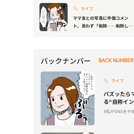
ライフ
ママ友との写真に中傷コメン
ト。思わず「削除……削除しな
きゃ……」『私がSNSをやめた
理由 Vol.6』
バックナンバー
BACK NUMBER
ライフ
バズッたら
る“自称イン
Vol.5』
私がSNSをや