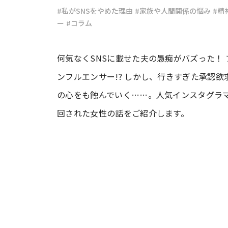
#私がSNSをやめた理由
#家族や人間関係の悩み
#精
ー
#コラム
#ワンオペ育児
#コミックエッセイ
何気なくSNSに載せた夫の愚痴がバズった！
#渡邊大地の令和的ワーパパ道
#ベ
ンフルエンサー!? しかし、行きすぎた承認
の心をも蝕んでいく……。人気インスタグラマー
回された女性の話をご紹介します。