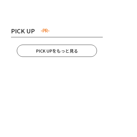
き夫婦
#産休
#育休
PICK UP
-PR-
PICK UPをもっと見る