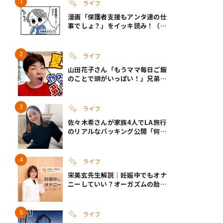
ライフ
漫画「保護者支援もアンタ達の仕
事でしょ？」をイッキ読み！（右
タップ＞で読める！）
ライフ
山田花子さん「もうママ毎日ご飯
のことで頭がいっぱい！」兄弟夏
休みのリアルな生活に共感しかな
い
ライフ
佐々木希さんが家族4人でLA旅行
のリアルなパッキング公開「何が
あるかわからないから、人生」い
ざというときの備えも
ライフ
宋美玄先生解説｜妊娠中でもオナ
ニーしていい？オーガズムの胎児
への影響と3つの注意点
ライフ