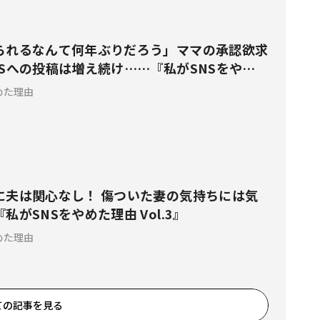
られるなんて何年ぶりだろう」ママの承認欲求
NSへの投稿は増え続け……『私がSNSをやめ
4』
めた理由
に夫は関心なし！ 傷ついた妻の気持ちには気
私がSNSをやめた理由 Vol.3』
めた理由
ての記事を見る