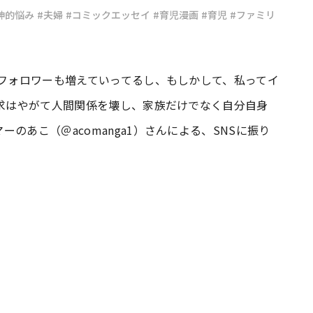
神的悩み
#夫婦
#コミックエッセイ
#育児漫画
#育児
#ファミリ
#共働き夫婦のセブンルール
#共働
 フォロワーも増えていってるし、もしかして、私ってイ
ビーニュース
#マタニティニュース
欲求はやがて人間関係を壊し、家族だけでなく自分自身
のあこ（＠acomanga1）さんによる、SNSに振り