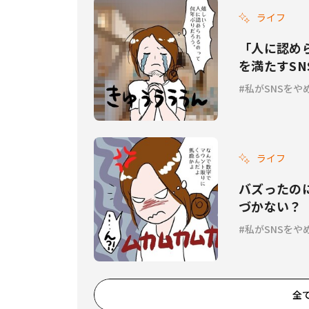
ライフ
「人に認め
を満たすS
た理由 Vol.
私がSNSをや
ライフ
バズったの
づかない？『
私がSNSをや
全