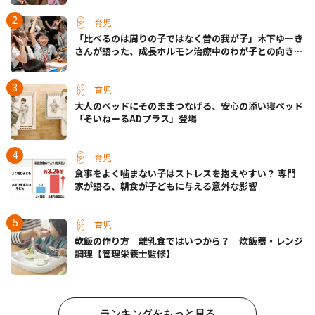
育児
「比べるのは周りの子ではなく昔の我が子」木下ゆーき
さんが語った、成長ホルモン治療中のわが子との向き合
い方
育児
大人のベッドにそのままつなげる、安心の添い寝ベッド
「そいねーるADプラス」登場
育児
食事をよく噛まない子はストレスを抱えやすい？ 専門
家が語る、朝食が子どもに与える意外な影響
育児
軟飯の作り方｜離乳食ではいつから？ 炊飯器・レンジ
調理【管理栄養士監修】
ランキングをもっと見る