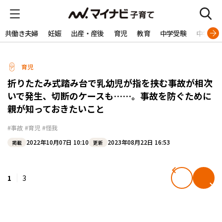
共働き夫婦
妊娠
出産・産後
育児
教育
中学受験
中学生
育児
折りたたみ式踏み台で乳幼児が指を挟む事故が相次
いで発生、切断のケースも……。事故を防ぐために
親が知っておきたいこと
#事故
#育児
#怪我
2022年10月07日 10:10
2023年08月22日 16:53
掲載
更新
1
3