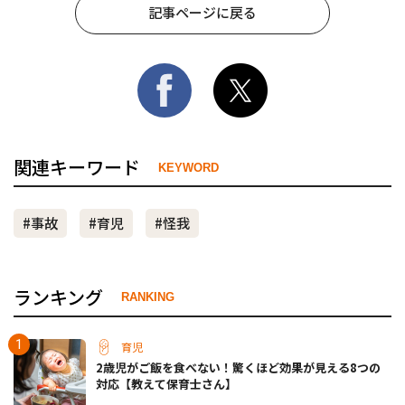
記事ページに戻る
関連キーワード
KEYWORD
#事故
#育児
#怪我
ランキング
RANKING
育児
2歳児がご飯を食べない！驚くほど効果が見える8つの
対応【教えて保育士さん】