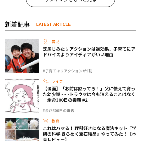
新着記事
LATEST ARTICLE
育児
芝居じみたリアクションは逆効果。子育てにア
ドバイスよりアイディアがいい理由
#子育てはリアクションが9割
ライフ
【漫画】「お前は黙ってろ！」父に怯えて育っ
た幼少期……トラウマは今も消えることはなく
｜余命300日の毒親 #2
#余命300日の毒親
教育
これはハマる！ 理科好きになる魔法キット『学
研の科学 きらめく宝石結晶』やってみた！【本
音レビュー】